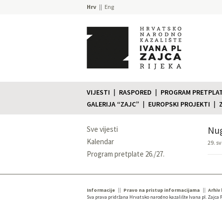
Hrv
Eng
VIJESTI
RASPORED
PROGRAM PRETPLATE
GALERIJA “ZAJC”
EUROPSKI PROJEKTI
Nug
Sve vijesti
Kalendar
29. sv
Program pretplate 26./27.
Informacije
Pravo na pristup informacijama
Arhiv
Sva prava pridržana Hrvatsko narodno kazalište Ivana pl. Zajca R