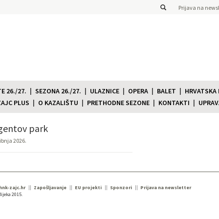
Prijava na newsl
 26./27.
SEZONA 26./27.
ULAZNICE
OPERA
BALET
HRVATSKA
ZAJC PLUS
O KAZALIŠTU
PRETHODNE SEZONE
KONTAKTI
UPRAV
entov park
ibnja 2026.
 hnk-zajc.hr
Zapošljavanje
EU projekti
Sponzori
Prijava na newsletter
ijeka 2015.