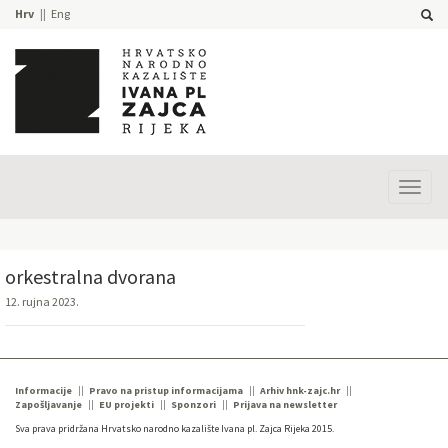
Hrv
Eng
Prika
izbor
orkestralna dvorana
12. rujna 2023.
Informacije
Pravo na pristup informacijama
Arhiv hnk-zajc.hr
Zapošljavanje
EU projekti
Sponzori
Prijava na newsletter
Sva prava pridržana Hrvatsko narodno kazalište Ivana pl. Zajca Rijeka 2015.