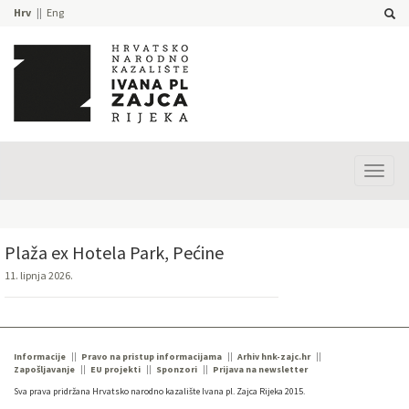
Hrv
Eng
Prika
izbor
Plaža ex Hotela Park, Pećine
11. lipnja 2026.
Informacije
Pravo na pristup informacijama
Arhiv hnk-zajc.hr
Zapošljavanje
EU projekti
Sponzori
Prijava na newsletter
Sva prava pridržana Hrvatsko narodno kazalište Ivana pl. Zajca Rijeka 2015.