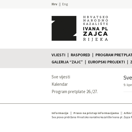
Hrv
Eng
VIJESTI
RASPORED
PROGRAM PRETPLATE
GALERIJA “ZAJC”
EUROPSKI PROJEKTI
Sve
Sve vijesti
Kalendar
9. lip
Program pretplate 26./27.
Informacije
Pravo na pristup informacijama
Arhiv
Sva prava pridržana Hrvatsko narodno kazalište Ivana pl. Zajca R