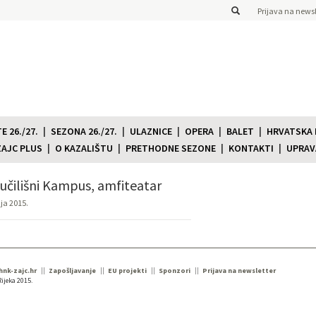
Prijava na newsl
 26./27.
SEZONA 26./27.
ULAZNICE
OPERA
BALET
HRVATSKA
ZAJC PLUS
O KAZALIŠTU
PRETHODNE SEZONE
KONTAKTI
UPRAV
učilišni Kampus, amfiteatar
nja 2015.
 hnk-zajc.hr
Zapošljavanje
EU projekti
Sponzori
Prijava na newsletter
ijeka 2015.