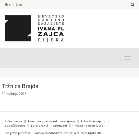
Hrv
Eng
Prika
izbor
Tržnica Brajda
29. svibnja 2026.
Informacije
Pravo na pristup informacijama
Arhiv hnk-zajc.hr
Zapošljavanje
EU projekti
Sponzori
Prijava na newsletter
Sva prava pridržana Hrvatsko narodno kazalište Ivana pl. Zajca Rijeka 2015.