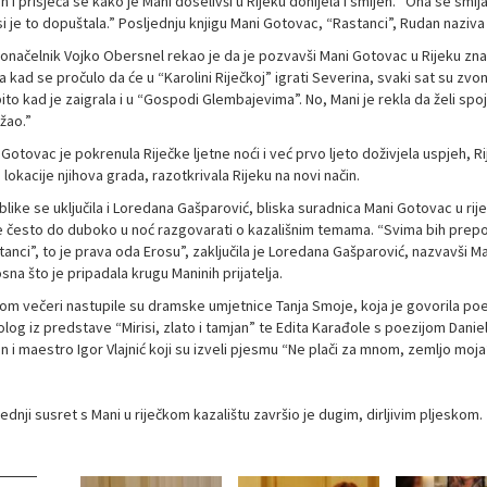
 i prisjeća se kako je Mani doselivši u Rijeku donijela i smijeh. “Ona se smij
si je to dopuštala.” Posljednju knjigu Mani Gotovac, “Rastanci”, Rudan naziv
onačelnik Vojko Obersnel rekao je da je pozvavši Mani Gotovac u Rijeku zna
a kad se pročulo da će u “Karolini Riječkoj” igrati Severina, svaki sat su zv
to kad je zaigrala i u “Gospodi Glembajevima”. No, Mani je rekla da želi spojit
žao.”
Gotovac je pokrenula Riječke ljetne noći i već prvo ljeto doživjela uspjeh, Ri
lokacije njihova grada, razotkrivala Rijeku na novi način.
blike se uključila i Loredana Gašparović, bliska suradnica Mani Gotovac u rije
e često do duboko u noć razgovarati o kazališnim temama. “Svima bih prepor
tanci”, to je prava oda Erosu”, zaključila je Loredana Gašparović, nazvavši 
na što je pripadala krugu Maninih prijatelja.
om večeri nastupile su dramske umjetnice Tanja Smoje, koja je govorila poez
log iz predstave “Mirisi, zlato i tamjan” te Edita Karađole s poezijom Danie
n i maestro Igor Vlajnić koji su izveli pjesmu “Ne plači za mnom, zemljo moja” 
ednji susret s Mani u riječkom kazalištu završio je dugim, dirljivim pljeskom.