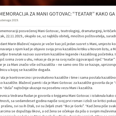
MEMORACIJA ZA MANI GOTOVAC: “TEATAR” KAKO GA 
tudenoga 2019.
memoraciji posvećenoj Mani Gotovac, teatrologinji, dramaturginji, kritičarki, 
ak, 22.11.2019., okupilo se, uz najbližu obitelj, mnoštvo poštovatelja, suradnik
ndant Marin Blažević najavio je večer kao još jedan susret s Mani, umjesto 
avanja s njom kad je objavio svoju prvu kazališnu kritiku u Novom listu, a Ma
tljivi trenutak nazvao susretom kazališne legende i kazališnog početnika. Is
još svima zvoni u uhu, rekao je da je na svoj način izgovarajući riječ “teata
r je za Mani značio više od kazališta – ne samo ono što se kazuje, uprizoruje
dnicu u kojoj se kazalište događa.
ala je kontroverzno i provokativno kazalište i time i sama postala kazališno
ko kazalište. Blažević pamti i da je Mani Gotovac za kazalište govorila da je “o
m “duša” najtočnije ukazuje na posebnu vezu Mani i kazališta.
ževnica Vedrana Rudan je govorila o knjigama Mani Gotovac i istaknula kako o
tnosti, sa sedamdeset godina napiše svoj prvi roman i izloži se kritici poka
 prašinu, svi su ih čitali, svi su željeli znati “tko je Gorki”. “Kad žena piše sv
arcima se dopuštaju likovi, a od žena se očekuje da pišu o svojim muževima,