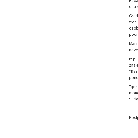
Rudan
ona 
Grad
tresl
osobi
podr
Mani 
nove 
Iz pu
znal
“Ras
ponos
Tijek
mono
Suria
Poslj