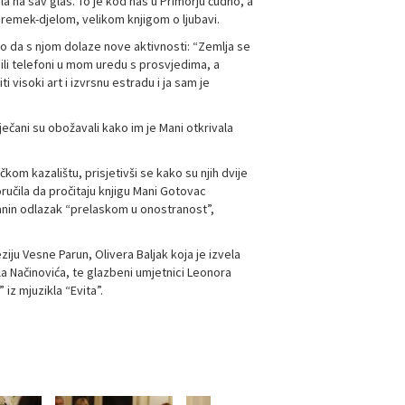
ala na sav glas. To je kod nas u Primorju čudno, a
a remek-djelom, velikom knjigom o ljubavi.
o da s njom dolaze nove aktivnosti: “Zemlja se
onili telefoni u mom uredu s prosvjedima, a
i visoki art i izvrsnu estradu i ja sam je
ječani su obožavali kako im je Mani otkrivala
čkom kazalištu, prisjetivši se kako su njih dvije
učila da pročitaju knjigu Mani Gotovac
Manin odlazak “prelaskom u onostranost”,
iju Vesne Parun, Olivera Baljak koja je izvela
la Načinovića, te glazbeni umjetnici Leonora
iz mjuzikla “Evita”.