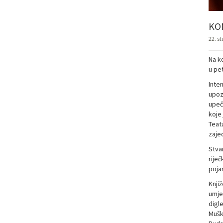
KO
22. s
Na ko
u pet
Inte
upozn
upeča
koje 
Teata
zaje
Stvar
riječ
poja
Knji
umje
digle
Mušk