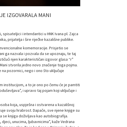
JE IZGOVARALA MANI
spisateljici i intendantici u HNK Ivana pl. Zajca
a, prijatelja i šire riječke kazališne publike.
konvencionalne komemoracije. Prisjetio se
ni ga nazvala i pozvala da se upoznaju, te taj
tičući njen karakterističan izgovor glasa “r”
r” Mani stvorila jedno novo značenje toga pojma.
 na pozornici, nego i ono što uključuje
m institucijom, a to je ono po čemu će je pamtiti
duševljava”, i upravo taj pojam koji uključuje i
soba koja, uspješna i ostvarena u kazališnoj
zuje svoju hrabrost. Dapače, sve njene knjige su
aka se knjiga doživljava kao autobiografija.
 djeci, unucima, ljubavnicima”, kaže Vedrana