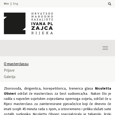
Hrv
Eng
Prika
izbor
O masterclassu
Prijave
Galerija
Zborovođa, dirigentica, korepetitorica, trenerica glasa
Nicoletta
Olivieri
održat će masterclass za šest sudionica/ka. Nakon što je
radila s najvećim svjetskim zvijezdama opernoga svijeta, održat će u
Rijeci masterclass za zainteresirane pjevače/ice koji će dnevno će
imati svojih 45 minuta rada s njom, a istovremeno i priliku slušati sate
ostalih sudionika. Nicoletta Olivieri specijalizirala je talijanski, lirski