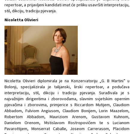
repertoar, a prijavljeni kandidati imat će priliku usavršiti interpretaciju,
stil, dikciju, tradiciju pjevanja.
Nicoletta Olivieri
Nicoletta Olivieri diplomirala je na Konzervatoriju „G. B Martini” u
Bolonji, specijalizirala je talijanski, lirski repertoar, a podučava
interpretaciju, stil, dikciju i tradiciju pjevanja. Surađivala je s
najvažnijim dirigentima i zborovođama, slavnim svjetskim opernim
pjevačima i zborovima, primjerice s Riccardom Mutijem, Claudiom
Abbadom, Fulviom Angiusom, Claudiom Bonijem, Lorin Maazelom,
Robertom Abbadom, Mauriziom Arenom, Gustavom Kuhnom,
Danielom Orenom, Mstislavom Rostropovičem te s Lucianom
Pavarottijem, Monserrat Caballe, Joseom Carrerasom, Placidom