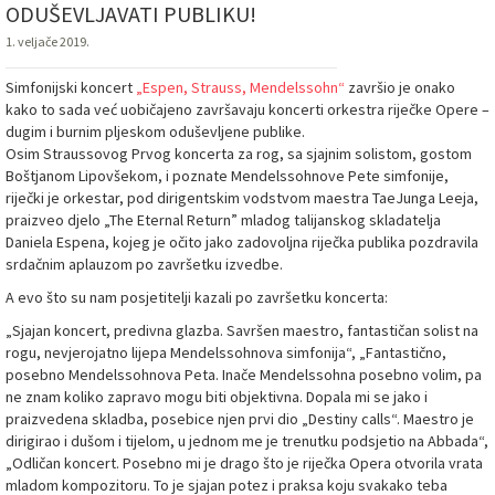
ODUŠEVLJAVATI PUBLIKU!
1. veljače 2019.
Simfonijski koncert
„Espen, Strauss, Mendelssohn“
završio je onako
kako to sada već uobičajeno završavaju koncerti orkestra riječke Opere –
dugim i burnim pljeskom oduševljene publike.
Osim Straussovog Prvog koncerta za rog, sa sjajnim solistom, gostom
Boštjanom Lipovšekom, i poznate Mendelssohnove Pete simfonije,
riječki je orkestar, pod dirigentskim vodstvom maestra TaeJunga Leeja,
praizveo djelo „The Eternal Return” mladog talijanskog skladatelja
Daniela Espena, kojeg je očito jako zadovoljna riječka publika pozdravila
srdačnim aplauzom po završetku izvedbe.
A evo što su nam posjetitelji kazali po završetku koncerta:
„Sjajan koncert, predivna glazba. Savršen maestro, fantastičan solist na
rogu, nevjerojatno lijepa Mendelssohnova simfonija“, „Fantastično,
posebno Mendelssohnova Peta. Inače Mendelssohna posebno volim, pa
ne znam koliko zapravo mogu biti objektivna. Dopala mi se jako i
praizvedena skladba, posebice njen prvi dio „Destiny calls“. Maestro je
dirigirao i dušom i tijelom, u jednom me je trenutku podsjetio na Abbada“,
„Odličan koncert. Posebno mi je drago što je riječka Opera otvorila vrata
mladom kompozitoru. To je sjajan potez i praksa koju svakako teba