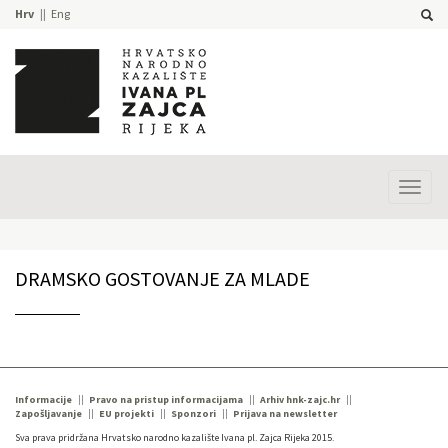
Hrv
Eng
Prika
izbor
DRAMSKO GOSTOVANJE ZA MLADE
Informacije
Pravo na pristup informacijama
Arhiv hnk-zajc.hr
Zapošljavanje
EU projekti
Sponzori
Prijava na newsletter
Sva prava pridržana Hrvatsko narodno kazalište Ivana pl. Zajca Rijeka 2015.