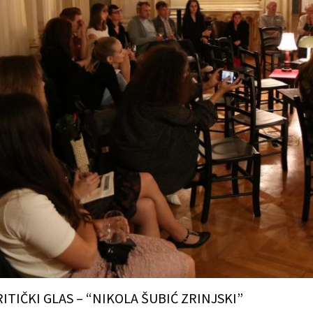
ITIČKI GLAS – “NIKOLA ŠUBIĆ ZRINJSKI”