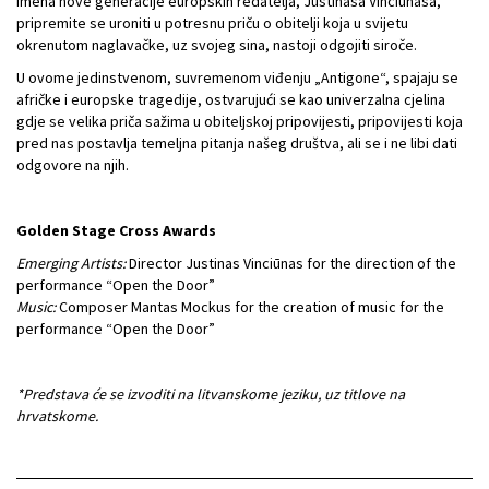
imena nove generacije europskih redatelja, Justinasa Vinciūnasa,
pripremite se uroniti u potresnu priču o obitelji koja u svijetu
okrenutom naglavačke, uz svojeg sina, nastoji odgojiti siroče.
U ovome jedinstvenom, suvremenom viđenju „Antigone“, spajaju se
afričke i europske tragedije, ostvarujući se kao univerzalna cjelina
gdje se velika priča sažima u obiteljskoj pripovijesti, pripovijesti koja
pred nas postavlja temeljna pitanja našeg društva, ali se i ne libi dati
odgovore na njih.
Golden Stage Cross Awards
Emerging Artists:
Director Justinas Vinciūnas for the direction of the
performance “Open the Door”
Music:
Composer Mantas Mockus for the creation of music for the
performance “Open the Door”
*Predstava će se izvoditi na litvanskome jeziku, uz titlove na
hrvatskome.