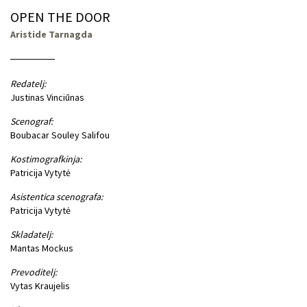
OPEN THE DOOR
Aristide Tarnagda
Redatelj:
Justinas Vinciūnas
Scenograf:
Boubacar Souley Salifou
Kostimografkinja:
Patricija Vytytė
Asistentica scenografa:
Patricija Vytytė
Skladatelj:
Mantas Mockus
Prevoditelj:
Vytas Kraujelis