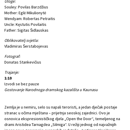
Uloge:
Souley: Povilas Barzdžius
Mother: Eglė Mikulionytė
Wendyam: Robertas Petraitis
Uncle: Kęstutis Povilaitis
Father: Sigitas Šidlauskas
Oblikovatelj svjetla:
Vladimiras Šerstabojevas
Fotograf:
Donatas Stankevičius
Trajanje:
1:10
Izvodi se bez pauze
Gostovanje Narodnoga dramskog kazališta u Kaunasu
Zemlja je u nemiru, selo su napali teroristi, a jedan dječak postaje
stranac u očima mještana – prijetnja seoskoj zajednici. Ovo je
osnovica ekspresionističkog djela „Open the Door“, temeljenog na
drami Aristidea Tarnagdea „Silmiga“. U režiji jednog od najvažnijih