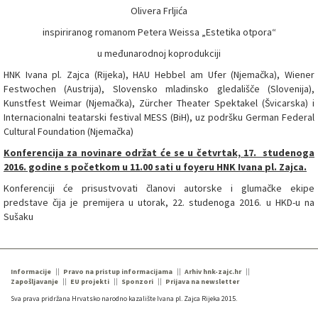
Olivera Frljića
inspiriranog romanom Petera Weissa „Estetika otpora“
u međunarodnoj koprodukciji
HNK Ivana pl. Zajca (Rijeka), HAU Hebbel am Ufer (Njemačka), Wiener
Festwochen (Austrija), Slovensko mladinsko gledališče (Slovenija),
Kunstfest Weimar (Njemačka), Zürcher Theater Spektakel (Švicarska) i
Internacionalni teatarski festival MESS (BiH), uz podršku German Federal
Cultural Foundation (Njemačka)
Konferencija za novinare održat će se u četvrtak, 17. studenoga
2016. godine s početkom u 11.00 sati u foyeru HNK Ivana pl. Zajca.
Konferenciji će prisustvovati članovi autorske i glumačke ekipe
predstave čija je premijera u utorak, 22. studenoga 2016. u HKD-u na
Sušaku
Informacije
Pravo na pristup informacijama
Arhiv hnk-zajc.hr
Zapošljavanje
EU projekti
Sponzori
Prijava na newsletter
Sva prava pridržana Hrvatsko narodno kazalište Ivana pl. Zajca Rijeka 2015.