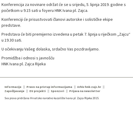
Konferencija za novinare održat će se u srijedu, 5. lipnja 2019. godine s
početkom u 9.15 sati u foyeru HNK Ivana pl. Zajca.
Konferenciji će prisustvovati članovi autorske i solističke ekipe
predstave.
Predstava će biti premijerno izvedena u petak 7. lipnja u riječkom „Zajcu“
u 19.30 sati.
U očekivanju Vašeg dolaska, srdačno Vas pozdravljamo.
Promidžba i odnosi s javnošću
HNK Ivana pl. Zajca Rijeka
Informacije
Pravo na pristup informacijama
Arhiv hnk-zajc.hr
Zapošljavanje
EU projekti
Sponzori
Prijava na newsletter
Sva prava pridržana Hrvatsko narodno kazalište Ivana pl. Zajca Rijeka 2015.