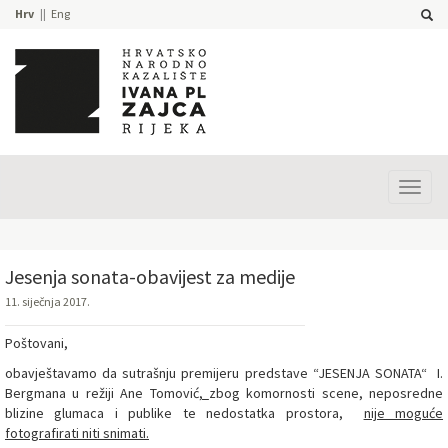
Hrv
Eng
Prika
izbor
Jesenja sonata-obavijest za medije
11. siječnja 2017.
Poštovani,
obavještavamo da sutrašnju premijeru predstave “JESENJA SONATA“ I.
Bergmana u režiji Ane Tomović
,
zbog komornosti scene, neposredne
blizine glumaca i publike te nedostatka prostora,
nije moguće
fotografirati niti snimati.