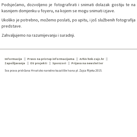
Podsjećamo, dozvoljeno je fotografirati i snimati dolazak gostiju te na
kasnijem domjenku u foyeru, na kojem se mogu snimati izjave.
Ukoliko je potrebno, možemo poslati, po upitu, i još službenih fotografija
predstave.
Zahvaljujemo na razumijevanju i suradnji.
Informacije
Pravo na pristup informacijama
Arhiv hnk-zajc.hr
Zapošljavanje
EU projekti
Sponzori
Prijava na newsletter
Sva prava pridržana Hrvatsko narodno kazalište Ivana pl. Zajca Rijeka 2015.