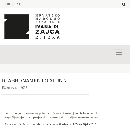
Hrv
Eng
Prika
izbor
DI ABBONAMENTO ALUNNI
13. kolovoza 2017.
Informacije
Pravo na pristup informacijama
Arhiv hnk-zajc.hr
Zapošljavanje
EU projekti
Sponzori
Prijava na newsletter
Sva prava pridržana Hrvatsko narodno kazalište Ivana pl. Zajca Rijeka 2015.