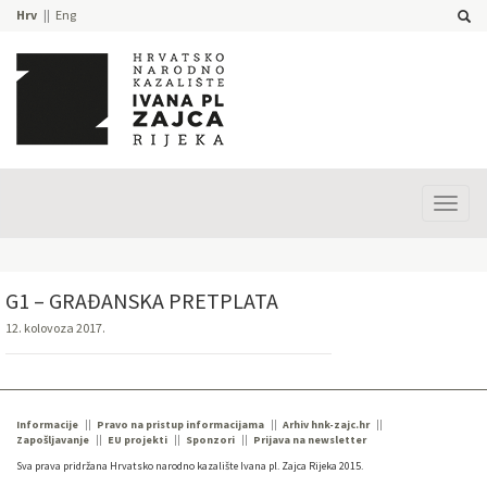
Hrv
Eng
Prika
izbor
G1 – GRAĐANSKA PRETPLATA
12. kolovoza 2017.
Informacije
Pravo na pristup informacijama
Arhiv hnk-zajc.hr
Zapošljavanje
EU projekti
Sponzori
Prijava na newsletter
Sva prava pridržana Hrvatsko narodno kazalište Ivana pl. Zajca Rijeka 2015.