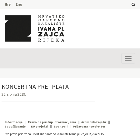
Hrv
Eng
Prika
izbor
KONCERTNA PRETPLATA
25. srpnja 2019.
Informacije
Pravo na pristup informacijama
Arhiv hnk-zajc.hr
Zapošljavanje
EU projekti
Sponzori
Prijava na newsletter
Sva prava pridržana Hrvatsko narodno kazalište Ivana pl. Zajca Rijeka 2015.