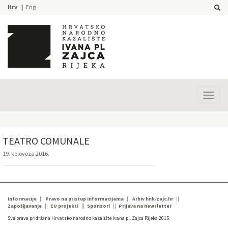
Hrv
Eng
Prika
izbor
TEATRO COMUNALE
19. kolovoza 2016.
Informacije
Pravo na pristup informacijama
Arhiv hnk-zajc.hr
Zapošljavanje
EU projekti
Sponzori
Prijava na newsletter
Sva prava pridržana Hrvatsko narodno kazalište Ivana pl. Zajca Rijeka 2015.