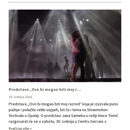
ples, akrobatiku… pronaći ćete nešto …
Predstava „Ovo bi mogao biti moj razred“ tema Slowmotion festivala u Opatiji
29. svibnja 2026.
Predstava „Ovo bi mogao biti moj razred“ koja je izazvala puno
pažnje i polučila veliki uspjeh, bit će i tema na Slowmotion
festivalu u Opatiji. O predstavi Jana Sameka u režiji Anice Tomić
razgovarat će se u subotu, 30. svibnja u Centru Gervais s
početkom u 16.30 sati, a u razgovoru će sudjelovati intendantica
Pročitaj više