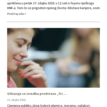
upriličena u petak 27. ožujka 2026. u 12 sati u foyeru riječkoga
HNK-a. Tom će se prigodom njenog života i blistave karijere, osim
predstavnika i kolega iz „Zajca“, prisjetiti i predstavnici drugih
Pročitaj više
ustanova i institucija u kojima je Zrinka Kolak …
Otkazuje se izvedba predstave „Tri sestre, ja“ 21. ožujka
21. ožujka 2026.
Cijenjena publiko,zbog bolesti glumice, moramo, nažalost,