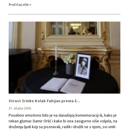
do 3. travnja 2026. u kazalištu Le 4ème Art u Tunisu, u povodu
Pročitaj više
obilježavanja Svjetskog dana …
Strast Zrinke Kolak Fabijan prema životu i kazalištu kao trajna inspiracija
27. ožujka 2026.
Posebno emotivno bilo je na današnjoj komemoraciji ili, kako je
rekao glumac Damir Orlić i kako bi ona zasigurno više voljela, na
druženju ljudi koji su poznavali, radili i družili se s njom, svi onih