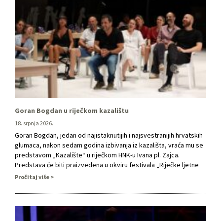
Goran Bogdan u riječkom kazalištu
18. srpnja 2026.
Goran Bogdan, jedan od najistaknutijih i najsvestranijih hrvatskih
glumaca, nakon sedam godina izbivanja iz kazališta, vraća mu se
predstavom „Kazalište“ u riječkom HNK-u Ivana pl. Zajca.
Predstava će biti praizvedena u okviru festivala „Riječke ljetne
noći“ u utorak 21. srpnja 2026., a riječ je o autorskom projektu
Pročitaj više
glasovitog francuskog dramatičara i redatelja Pascala Ramberta.
Goran Bogdan Goran …