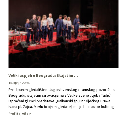
Veliki uspjeh u Beogradu: Stajaćim ovacijama ispraćen "Balkanski špijun" riječkog HNK -a
15. lipnja 2026.
Pred punim gledalištem Jugoslavenskog dramskog pozorišta u
Beogradu, stajaćim su ovacijama s Velike scene „Ljuba Tadić“
ispraćeni glumci predstave „Balkanski špijun“ riječkog HNK-a
Ivana pl. Zajca. Među brojnim gledateljima je bio i autor kultnog
dramskog teksta Dušan Kovačević.U predstavi u režiji Miloša
Pročitaj više
Lolića nastupili su Jelena Lopatić, Anastazija Balaž, Jelena
Graovac Lučev, Damir Orlić, Jasmin …