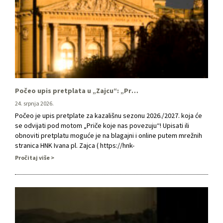
Počeo upis pretplata u „Zajcu“: „Priče koje nas povezuju!“
24. srpnja 2026.
Počeo je upis pretplate za kazališnu sezonu 2026./2027. koja će
se odvijati pod motom „Priče koje nas povezuju“! Upisati ili
obnoviti pretplatu moguće je na blagajni i online putem mrežnih
stranica HNK Ivana pl. Zajca ( https://hnk-
zajc.mojekarte.hr/hr/paketi.html ) do 30. rujna. Dok će na
Pročitaj više
kazališnoj blagajni blagajni upis i obnova pretplate biti mogući do
25. …