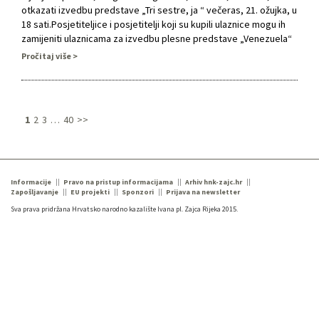
otkazati izvedbu predstave „Tri sestre, ja “ večeras, 21. ožujka, u
18 sati.Posjetiteljice i posjetitelji koji su kupili ulaznice mogu ih
zamijeniti ulaznicama za izvedbu plesne predstave „Venezuela“
u petak 27. ili subotu 28. ožujka ili, najkasnije do 27. ožujka,
Pročitaj više
ostvariti povrat novca. Za ulaznice kupljene preko online
prodaje, …
1
2
3
…
40
>>
Informacije
Pravo na pristup informacijama
Arhiv hnk-zajc.hr
Zapošljavanje
EU projekti
Sponzori
Prijava na newsletter
Sva prava pridržana Hrvatsko narodno kazalište Ivana pl. Zajca Rijeka 2015.