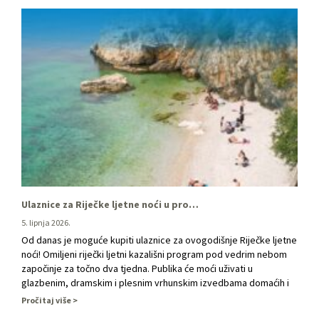
Ulaznice za Riječke ljetne noći u prodaji!
5. lipnja 2026.
Od danas je moguće kupiti ulaznice za ovogodišnje Riječke ljetne
noći! Omiljeni riječki ljetni kazališni program pod vedrim nebom
započinje za točno dva tjedna. Publika će moći uživati u
glazbenim, dramskim i plesnim vrhunskim izvedbama domaćih i
stranih umjetnika. Volite li klasične, jazz ili rock-koncerte,
Pročitaj više
vrhunsku operu, cross-genre formate, intimnu dramu, komediju,