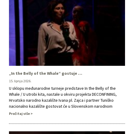
„In the Belly of the Whale“ gostuje u Slovenskom narodnom gledališču Nova Gorica
15. lipnja 2026.
U sklopu međunarodne turneje predstave In the Belly of the
Whale / U utrobi kita, nastale u okviru projekta DECONFINING,
Hrvatsko narodno kazalište Ivana pl. Zajca i partner Tuniško
nacionalno kazalište gostovat će u Slovenskom narodnom
gledališču Nova Gorica 18.06.2026. u 20 sati. Gostovanje
Pročitaj više
predstavlja nastavak međunarodnog života predstave, ali i
priliku za daljnje povezivanje …