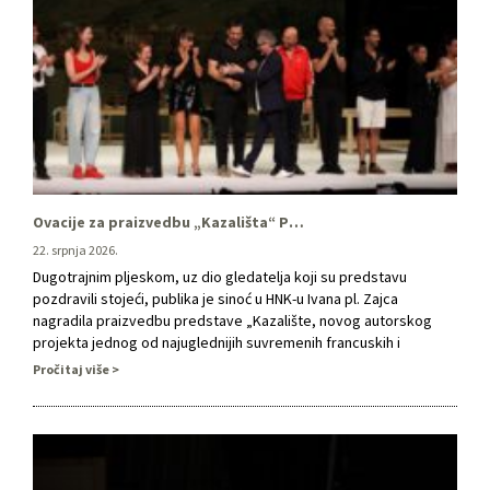
Ovacije za praizvedbu „Kazališta“ Pascala Ramberta na Riječkim ljetnim noćima
22. srpnja 2026.
Dugotrajnim pljeskom, uz dio gledatelja koji su predstavu
pozdravili stojeći, publika je sinoć u HNK-u Ivana pl. Zajca
nagradila praizvedbu predstave „Kazalište, novog autorskog
projekta jednog od najuglednijih suvremenih francuskih i
europskih dramatičara i redatelja Pascala Ramberta. Premijerna
Pročitaj više
izvedba održana je u okviru festivala „Riječke ljetne noći“, a
snažna reakcija gledališta popratila je jedan od …