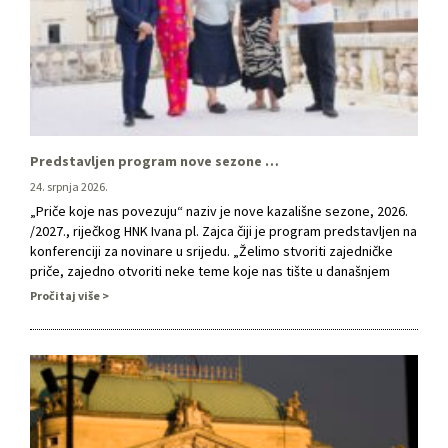
Predstavljen program nove sezone riječkog HNK-a: Priče koje nas povezuju
24. srpnja 2026.
„Priče koje nas povezuju“ naziv je nove kazališne sezone, 2026.
/2027., riječkog HNK Ivana pl. Zajca čiji je program predstavljen na
konferenciji za novinare u srijedu. „Želimo stvoriti zajedničke
priče, zajedno otvoriti neke teme koje nas tište u današnjem
svijetu, u tragičnim i neizvjesnim vremenima, otvoriti ih tako da
Pročitaj više
se u njima prepoznamo i zajedništvom si …