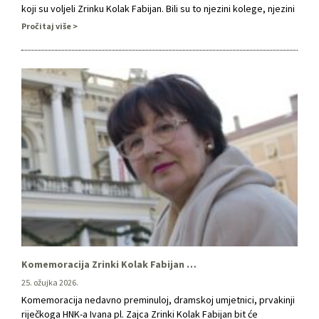
koji su voljeli Zrinku Kolak Fabijan. Bili su to njezini kolege, njezini
učenici, studenti ali i oni koji su je …
Pročitaj više
Komemoracija Zrinki Kolak Fabijan u petak u riječkom HNK-u
25. ožujka 2026.
Komemoracija nedavno preminuloj, dramskoj umjetnici, prvakinji
riječkoga HNK-a Ivana pl. Zajca Zrinki Kolak Fabijan bit će