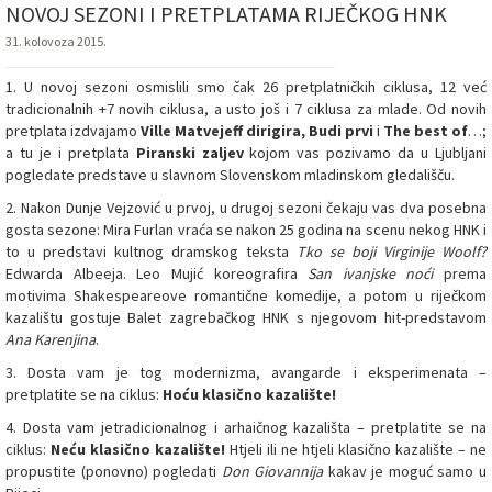
NOVOJ SEZONI I PRETPLATAMA RIJEČKOG HNK
31. kolovoza 2015.
1. U novoj sezoni osmislili smo čak 26 pretplatničkih ciklusa, 12 već
tradicionalnih +7 novih ciklusa, a usto još i 7 ciklusa za mlade. Od novih
pretplata izdvajamo
Ville Matvejeff dirigira,
Budi prvi
i
The best of
…;
a tu je i pretplata
Piranski zaljev
kojom vas pozivamo da u Ljubljani
pogledate predstave u slavnom Slovenskom mladinskom gledališču.
2. Nakon Dunje Vejzović u prvoj, u drugoj sezoni čekaju vas dva posebna
gosta sezone: Mira Furlan vraća se nakon 25 godina na scenu nekog HNK i
to u predstavi kultnog dramskog teksta
Tko se boji Virginije Woolf?
Edwarda Albeeja. Leo Mujić koreografira
San ivanjske noći
prema
motivima Shakespeareove romantične komedije, a potom u riječkom
kazalištu gostuje Balet zagrebačkog HNK s njegovom hit-predstavom
Ana Karenjina
.
3. Dosta vam je tog modernizma, avangarde i eksperimenata –
pretplatite se na ciklus:
Hoću klasično kazalište!
4. Dosta vam jetradicionalnog i arhaičnog kazališta – pretplatite se na
ciklus:
Neću klasično kazalište!
Htjeli ili ne htjeli klasično kazalište – ne
propustite (ponovno) pogledati
Don Giovannija
kakav je moguć samo u