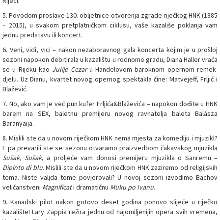
Rijeci.
5. Povodom proslave 130. obljetnice otvorenja zgrade riječkog HNK (1885
– 2015), u svakom pretplatničkom ciklusu, vaše kazališe poklanja vam
jednu predstavu ili koncert.
6. Veni, vidi, vici – nakon nezaboravnog gala koncerta kojim je u prošloj
sezoni napokon debitirala u kazalištu u rodnome gradu, Diana Haller vraća
se u Rijeku kao
Julije Cezar
u Händelovom baroknom opernom remek-
djelu. Uz Dianu, kvartet novog opernog spektakla čine: Matvejeff, Frljić i
Blažević.
7. No, ako vam je već pun kufer Frljića&Blaževića – napokon dođite u HNK
barem na SEX, baletnu premijeru novog ravnatelja baleta Balásza
Baranyaija.
8. Mislili ste da u novom riječkom HNK nema mjesta za komediju i mjuzikl?
E pa prevarili ste se: sezonu otvaramo praizvedbom čakavskog mjuzikla
Sušak, Sušak
, a proljeće vam donosi premijeru mjuzikla o Sanremu –
Dipinto di blu.
Mislili ste da u novom riječkom HNK zaziremo od religijskih
tema. Niste valjda tome povjerovali? U novoj sezoni izvodimo Bachov
veličanstveni
Magnificat
i dramatičnu
Muku po Ivanu
.
9. Kanadski pilot nakon gotovo deset godina ponovo slijeće u riječko
kazalište! Lary Zappia režira jednu od najomiljenijih opera svih vremena,