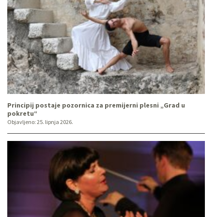
Principij postaje pozornica za premijerni plesni „Grad u
pokretu“
Objavljeno:
25. lipnja 2026.