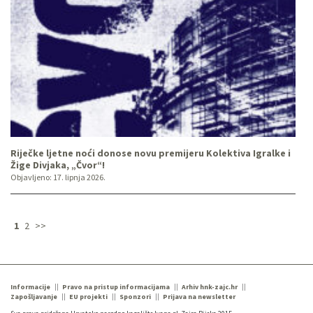
Riječke ljetne noći donose novu premijeru Kolektiva Igralke i
Žige Divjaka, „Čvor“!
Objavljeno:
17. lipnja 2026.
1
2
>>
Informacije
Pravo na pristup informacijama
Arhiv hnk-zajc.hr
Zapošljavanje
EU projekti
Sponzori
Prijava na newsletter