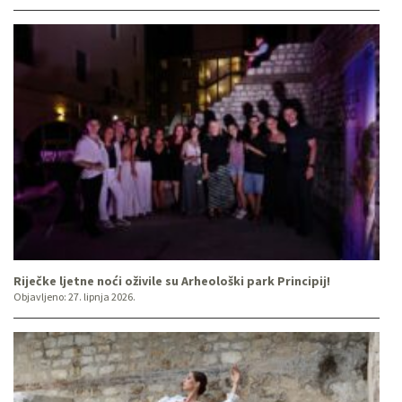
Riječke ljetne noći oživile su Arheološki park Principij!
Objavljeno:
27. lipnja 2026.