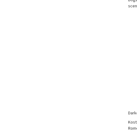
sceni
Darko
Kost
Romeo