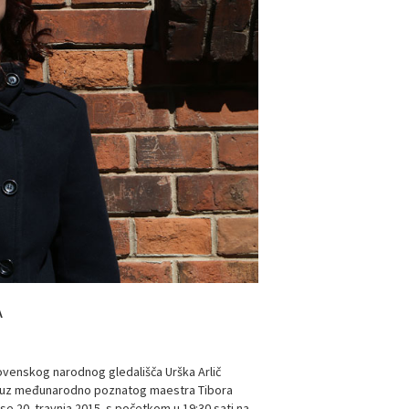
A
ovenskog narodnog gledališča Urška Arlič
mont uz međunarodno poznatog maestra Tibora
e 20. travnja 2015. s početkom u 19:30 sati na