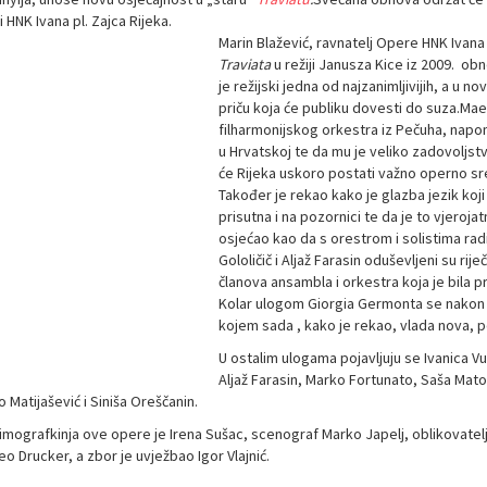
 HNK Ivana pl. Zajca Rijeka.
Marin Blažević, ravnatelj Opere HNK Ivana
Traviata
u režiji Janusza Kice iz 2009. ob
je režijski jedna od najzanimljivijih, a u no
priču koja će publiku dovesti do suza.Mae
filharmonijskog orkestra iz Pečuha, nap
u Hrvatskoj te da mu je veliko zadovoljst
će Rijeka uskoro postati važno operno sre
Također je rekao kako je glazba jezik koji 
prisutna i na pozornici te da je to vjeroja
osjećao kao da s orestrom i solistima rad
Gololičič i Aljaž Farasin oduševljeni su 
članova ansambla i orkestra koja je bila 
Kolar ulogom Giorgia Germonta se nakon t
kojem sada , kako je rekao, vlada nova, p
U ostalim ulogama pojavljuju se Ivanica Vu
Aljaž Farasin, Marko Fortunato, Saša Matov
 Matijašević i Siniša Oreščanin.
imografkinja ove opere je Irena Sušac, scenograf Marko Japelj, oblikovatelj
 Drucker, a zbor je uvježbao Igor Vlajnić.