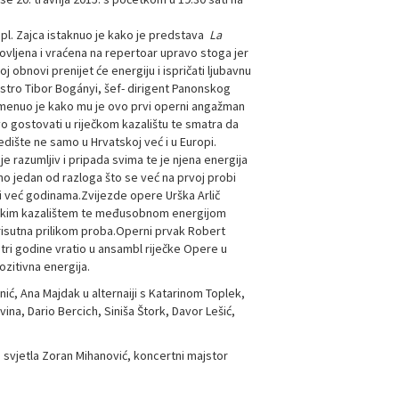
 pl. Zajca istaknuo je kako je predstava
La
novljena i vraćena na repertoar upravo stoga jer
voj obnovi prenijet će energiju i ispričati ljubavnu
stro Tibor Bogányi, šef- dirigent Panonskog
omenuo je kako mu je ovo prvi operni angažman
vo gostovati u riječkom kazalištu te smatra da
dište ne samo u Hrvatskoj već i u Europi.
je razumljiv i pripada svima te je njena energija
tno jedan od razloga što se već na prvoj probi
i već godinama.Zvijezde opere Urška Arlič
riječkim kazalištem te međusobnom energijom
prisutna prilikom proba.Operni prvak Robert
ri godine vratio u ansambl riječke Opere u
ozitivna energija.
nić, Ana Majdak u alternaiji s Katarinom Toplek,
ina, Dario Bercich, Siniša Štork, Davor Lešić,
 svjetla Zoran Mihanović, koncertni majstor