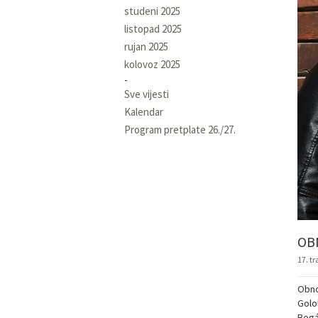
studeni 2025
listopad 2025
rujan 2025
kolovoz 2025
Sve vijesti
Kalendar
Program pretplate 26./27.
OB
17. t
Obno
Golo
Bogá