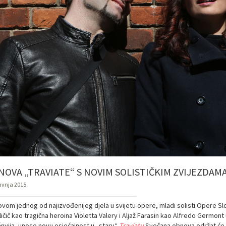
NOVA „TRAVIATE“ S NOVIM SOLISTIČKIM ZVIJEZDAM
ravnja 2015.
vom jednog od najizvođenijeg djela u svijetu opere, mladi solisti Opere Sl
ličič kao tragična heroina Violetta Valery i Aljaž Farasin kao Alfredo Ger
nyija, unose novu osjećajnost u „staru“
Traviatu
.
Svečana obnova održat će s