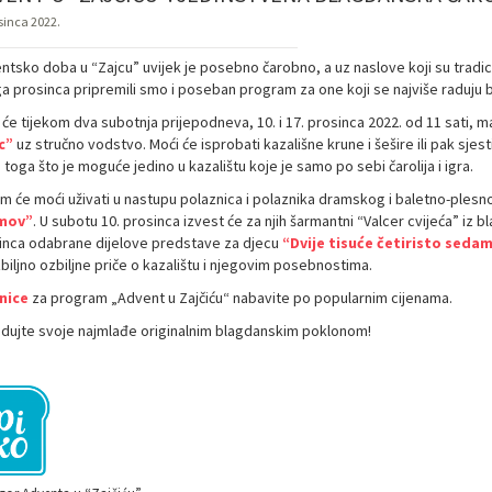
osinca 2022.
ntsko doba u “Zajcu” uvijek je posebno čarobno, a uz naslove koji su trad
 prosinca pripremili smo i poseban program za one koji se najviše raduju bož
će tijekom dva subotnja prijepodneva, 10. i 17. prosinca 2022. od 11 sati, mal
c”
uz stručno vodstvo. Moći će isprobati kazališne krune i šešire ili pak sjest
toga što je moguće jedino u kazalištu koje je samo po sebi čarolija i igra.
m će moći uživati u nastupu polaznica i polaznika dramskog i baletno-plesn
mov”
. U subotu 10. prosinca izvest će za njih šarmantni “Valcer cvijeća” iz 
inca odabrane dijelove predstave za djecu
“Dvije tisuće četiristo seda
biljno ozbiljne priče o kazalištu i njegovim posebnostima.
nice
za program „Advent u Zajčiću“ nabavite po popularnim cijenama.
dujte svoje najmlađe originalnim blagdanskim poklonom!