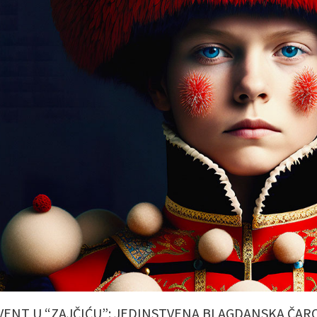
VENT U “ZAJČIĆU”: JEDINSTVENA BLAGDANSKA ČAR