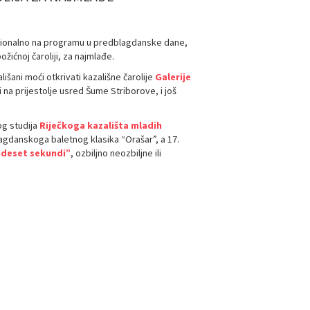
icionalno na programu u predblagdanske dane,
ićnoj čaroliji, za najmlađe.
išani moći otkrivati kazališne čarolije
Galerije
i na prijestolje usred Šume Striborove, i još
og studija
Riječkoga kazališta mladih
blagdanskoga baletnog klasika “Orašar”, a 17.
mdeset sekundi”
, ozbiljno neozbiljne ili