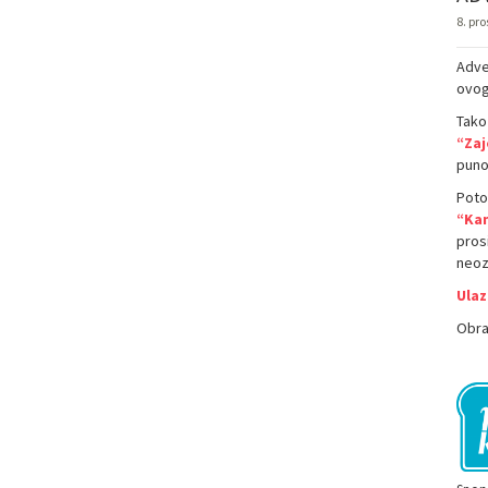
8. pr
Adve
ovoga
Tako 
“Zaj
puno 
Poto
“Ka
pros
neoz
Ulaz
Obra