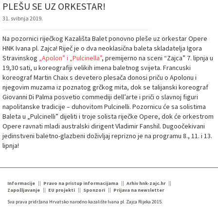
PLEŠU SE UZ ORKESTAR!
31. svibnja 2019.
Na pozornici riječkog Kazališta Balet ponovno pleše uz orkestar Opere
HNK Ivana pl. Zajca! Riječ je o dva neoklasična baleta skladatelja Igora
Stravinskog
„Apolon” i „Pulcinella”
, premijerno na sceni “Zajca” 7. lipnja u
19,30 sati, u koreografiji velikih imena baletnog svijeta. Francuski
koreograf Martin Chaix s devetero plesača donosi priču o Apolonu i
njegovim muzama iz poznatog grčkog mita, dok se talijanski koreograf
Giovanni Di Palma posvetio commediji dell’arte i priči o slavnoj figuri
napolitanske tradicije – duhovitom Pulcinelli. Pozornicu će sa solistima
Baleta u „Pulcinelli” dijeliti i troje solista riječke Opere, dok će orkestrom
Opere ravnati mladi australski dirigent Vladimir Fanshil. Dugoočekivani
jedinstveni baletno-glazbeni doživljaj reprizno je na programu 8., 11. i 13.
lipnja!
Informacije
Pravo na pristup informacijama
Arhiv hnk-zajc.hr
Zapošljavanje
EU projekti
Sponzori
Prijava na newsletter
Sva prava pridržana Hrvatsko narodno kazalište Ivana pl. Zajca Rijeka 2015.