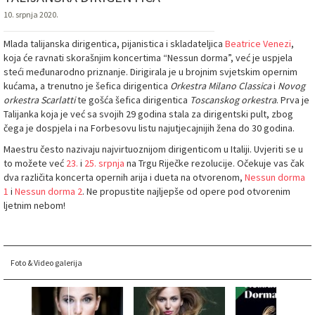
10. srpnja 2020.
Mlada talijanska dirigentica, pijanistica i skladateljica
Beatrice Venezi
,
koja će ravnati skorašnjim koncertima “Nessun dorma”, već je uspjela
steći međunarodno priznanje. Dirigirala je u brojnim svjetskim opernim
kućama, a trenutno je šefica dirigentica
Orkestra Milano Classica
i
Novog
orkestra Scarlatti
te gošća šefica dirigentica
Toscanskog orkestra
. Prva je
Talijanka koja je već sa svojih 29 godina stala za dirigentski pult, zbog
čega je dospjela i na Forbesovu listu najutjecajnijih žena do 30 godina.
Maestru često nazivaju najvirtuoznijom dirigenticom u Italiji. Uvjeriti se u
to možete već
23.
i
25. srpnja
na Trgu Riječke rezolucije. Očekuje vas čak
dva različita koncerta opernih arija i dueta na otvorenom,
Nessun dorma
1
i
Nessun dorma 2
. Ne propustite najljepše od opere pod otvorenim
ljetnim nebom!
Foto & Video galerija