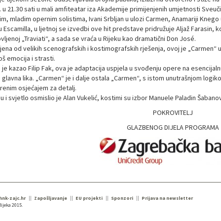
 u 21.30 sati u mali amfiteatar iza Akademije primijenjenih umjetnosti Sveu
im, mladim opernim solistima, Ivani Srbljan u ulozi Carmen, Anamariji Knego u
 Escamilla, u ljetnoj se izvedbi ove hit predstave pridružuje Aljaž Farasin, k
ljenoj „Traviati“, a sada se vraća u Rijeku kao dramatični Don José.
jena od velikih scenografskih i kostimografskih rješenja, ovoj je „Carmen“ u
š emocija i strasti.
je kazao Filip Fak, ova je adaptacija uspjela u svođenju opere na esencijalnu
i glavna lika. „Carmen“ je i dalje ostala „Carmen“, s istom unutrašnjom logi
trenim osjećajem za detalj.
 i svjetlo osmislio je Alan Vukelić, kostimi su izbor Manuele Paladin Šabano
POKROVITELJ
GLAZBENOG DIJELA PROGRAMA
 hnk-zajc.hr
Zapošljavanje
EU projekti
Sponzori
Prijava na newsletter
ijeka 2015.