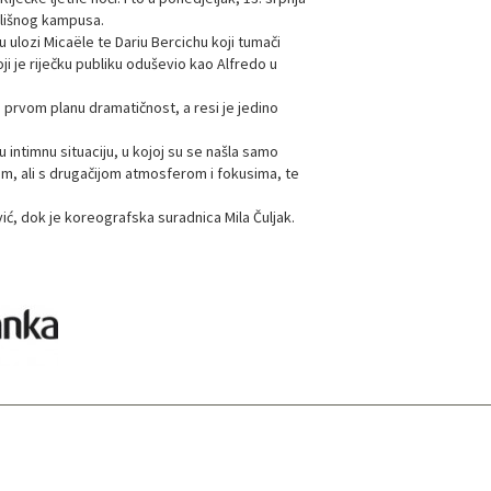
čilišnog kampusa.
 ulozi Micaële te Dariu Bercichu koji tumači
oji je riječku publiku oduševio kao Alfredo u
 prvom planu dramatičnost, a resi je jedino
 intimnu situaciju, u kojoj su se našla samo
kom, ali s drugačijom atmosferom i fokusima, te
vić, dok je koreografska suradnica Mila Čuljak.