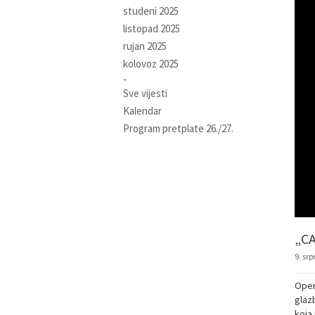
studeni 2025
listopad 2025
rujan 2025
kolovoz 2025
Sve vijesti
Kalendar
Program pretplate 26./27.
„C
9. srp
Oper
glazb
koja 