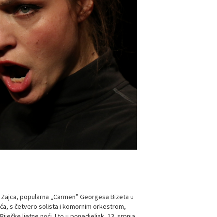
. Zajca, popularna „Carmen” Georgesa Bizeta u
vića, s četvero solista i komornim orkestrom,
iječke ljetne noći. I to u ponedjeljak, 13. srpnja