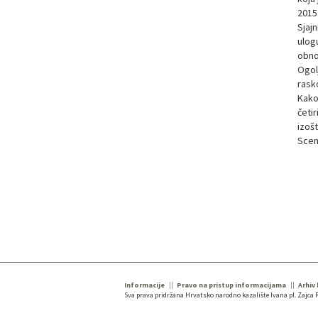
2015.
Sjajn
ulogu
obnov
Ogol
rasko
Kako 
četir
izoš
Scenu
Informacije
Pravo na pristup informacijama
Arhiv
Sva prava pridržana Hrvatsko narodno kazalište Ivana pl. Zajca R