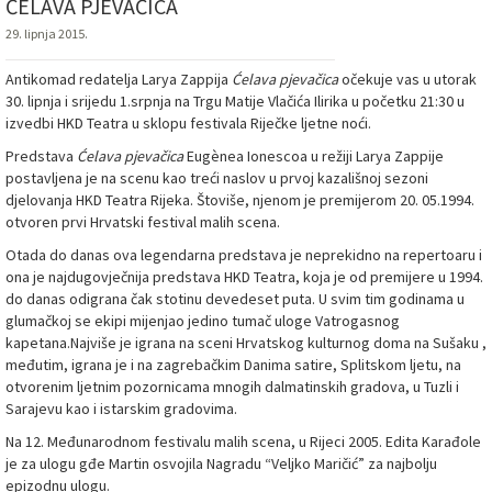
ĆELAVA PJEVAČICA
29. lipnja 2015.
Antikomad redatelja Larya Zappija
Ćelava pjevačica
očekuje vas u utorak
30. lipnja i srijedu 1.srpnja na Trgu Matije Vlačića Ilirika u početku 21:30 u
izvedbi HKD Teatra u sklopu festivala Riječke ljetne noći.
Predstava
Ćelava pjevačica
Eugènea Ionescoa u režiji Larya Zappije
postavljena je na scenu kao treći naslov u prvoj kazališnoj sezoni
djelovanja HKD Teatra Rijeka. Štoviše, njenom je premijerom 20. 05.1994.
otvoren prvi Hrvatski festival malih scena.
Otada do danas ova legendarna predstava je neprekidno na repertoaru i
ona je najdugovječnija predstava HKD Teatra, koja je od premijere u 1994.
do danas odigrana čak stotinu devedeset puta. U svim tim godinama u
glumačkoj se ekipi mijenjao jedino tumač uloge Vatrogasnog
kapetana.Najviše je igrana na sceni Hrvatskog kulturnog doma na Sušaku ,
međutim, igrana je i na zagrebačkim Danima satire, Splitskom ljetu, na
otvorenim ljetnim pozornicama mnogih dalmatinskih gradova, u Tuzli i
Sarajevu kao i istarskim gradovima.
Na 12. Međunarodnom festivalu malih scena, u Rijeci 2005. Edita Karađole
je za ulogu gđe Martin osvojila Nagradu “Veljko Maričić” za najbolju
epizodnu ulogu.