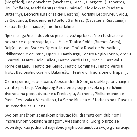
(Siegfried), Lady Macbeth (Macbeth), Toscu, Giorgettu (Il Tabarro),
Linu (Stiffelio), Maddalenu (Andrea Chénier), Cio-Cio-San (Madama
Butterfly), Leonoru (La Forza del Destino), Adrianu Lecouvreur, Aidu,
La Giocondu, Desdemonu (Otello), Santuzzu (Cavalleria Rusticana) i
Elisabeth (Tannhäuser), među ostalima.
Njezini angažmani doveli su je na najvažnije kazališne i festivalske
pozornice diljem svijeta, uključujući Teatro Colón (Buenos Aires),
Boljšoj teatar, Sydney Opera House, Opéra Royal de Versailles,
Philharmonie de Paris, Operu u Hamburgu, Teatro Regio Torino, Arenu
u Veroni, Teatro Carlo Felice, Teatro Verdi Pisa, Puccini Festival u
Torre del Lagu, Teatro del Giglio, Teatro Comunale, Teatro Verdi u
Trstu, Nacionalnu operu u Bukureštu i Teatro di Tradizione u Trapaniju.
Osim opernog repertoara, Alessandra di Giorgio stekla je priznanje i
za interpretaciju Verdijevog Requiema, koji je izvela u prestižnim
dvoranama poput dvorane u Freiburgu, Aachenu, Philharmonie de
Paris, Festivala u Versaillesu, La Seine Musicale, Stadtcasino u Baselu i
Brucknerhausa u Linzu.
Svojom snažnom scenskom prisutnošću, dramatskom dubinom i
impresivnom vokalnom snagom, Alessandra di Giorgio brzo se
potvrđuje kao jedna od najuzbudljivijih sopranistica svoje generacije.