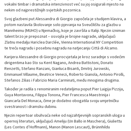
vokalni timbar i dramatska intenzivnost već su joj osigurali mjesto na
nekim od najprestižnijih svjetskih pozornica.
Svoj glazbeni put Alessandra di Giorgio započela je studijem klavira, a
potom nastavila školovanje solo pjevanja na Sveučilištu za glazbu u
Mannheimu (MUHO) u Njemačkoj, koje je završila u Italiji. Njezin izniman
talent brzo je prepoznat – osvojila je brojne nagrade, uključujući
Zlatnu medalju Hariclea Darclée, Vienna International NY Competition
te treću nagradu i posebnu nagradu na natjecanju Città di Alcamo.
Karijera Alessandre di Giorgio procvjetala je kroz suradnje s vodećim
dirigentima kao što su Kent Nagano, Andrea Battistoni, Donato
Renzetti, Stefano Ranzani, Gianluca Bisanti, Dmitrij Jurowski,
Emmanuel Villaume, Beatrice Venezi, Roberto Gianola, Antonio Pirolli,
Stefanos Zilias i Fabrizio Maria Carminati, među mnogima drugima.
Također je radila s renomiranim redateljima poput Pier Luigija Pizzija,
Guya Montavona, Filippa Tonona, Pier Francesca Maestrinija i
Giancarla Del Monaca, čime je dodatno obogatila svoju umjetničku
svestranost i dramsku dubinu.
Njezin repertoar obuhvaća neke od najzahtjevnijih sopranskih uloga u
opernoj literaturi, uključujući Ameliju (Un Ballo in Maschera), Giuliettu
(Les Contes d’Hoffmann), Manon (Manon Lescaut), Brünnhildu