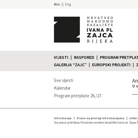
Hrv
Eng
VIJESTI
RASPORED
PROGRAM PRETPLATE
GALERIJA “ZAJC”
EUROPSKI PROJEKTI
An
Sve vijesti
U 
Kalendar
Program pretplate 26./27.
Informacije
Pravo na pristup informacijama
Arhiv
Sva prava pridržana Hrvatsko narodno kazalište Ivana pl. Zajca R