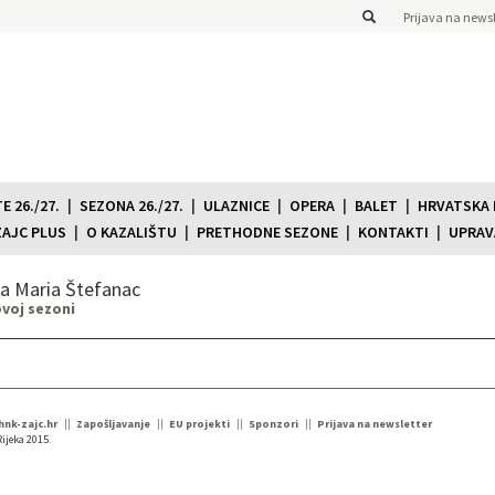
Prijava na newsl
 26./27.
SEZONA 26./27.
ULAZNICE
OPERA
BALET
HRVATSKA
ZAJC PLUS
O KAZALIŠTU
PRETHODNE SEZONE
KONTAKTI
UPRAV
a Maria Štefanac
ovoj sezoni
 hnk-zajc.hr
Zapošljavanje
EU projekti
Sponzori
Prijava na newsletter
ijeka 2015.