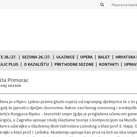
Prijava na newsl
 26./27.
SEZONA 26./27.
ULAZNICE
OPERA
BALET
HRVATSKA
ZAJC PLUS
O KAZALIŠTU
PRETHODNE SEZONE
KONTAKTI
UPRAV
ita Primorac
ovoj sezoni
ena je u Rijeci. Ljubav prema glazbi osjeća od najranijeg djetinjstva te s tri g
gelj te pjevati u dječjim zborovima. Nakon završenog osnovnog i srednjošk
etića Ronjgova Rijeka – teoretski smjer (gdje je proglašena učenicom generaci
Grigića, u Zagrebu upisuje studij Glazbene teorije s kompozicijom na Muzičk
urira udaraljke u Glazbenoj školi Vatroslava Lisinskog u klasi prof. E. Happ. G
raljki u klasi prof. I. Lešnika. Akademiju upisuje kao prva na listi na oba smje