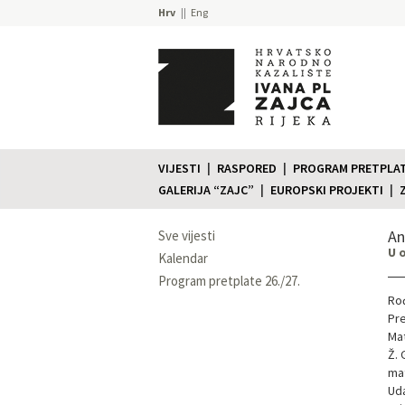
Hrv
Eng
VIJESTI
RASPORED
PROGRAM PRETPLATE
GALERIJA “ZAJC”
EUROPSKI PROJEKTI
An
Sve vijesti
U 
Kalendar
Program pretplate 26./27.
Rođ
Pre
Mat
Ž. 
mat
Uda