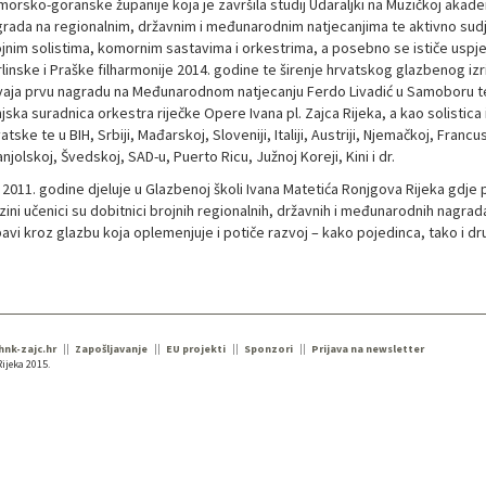
morsko-goranske županije koja je završila studij Udaraljki na Muzičkoj akad
rada na regionalnim, državnim i međunarodnim natjecanjima te aktivno sudj
jnim solistima, komornim sastavima i orkestrima, a posebno se ističe us
linske i Praške filharmonije 2014. godine te širenje hrvatskog glazbenog iz
aja prvu nagradu na Međunarodnom natjecanju Ferdo Livadić u Samoboru te
jska suradnica orkestra riječke Opere Ivana pl. Zajca Rijeka, a kao solistica 
atske te u BIH, Srbiji, Mađarskoj, Sloveniji, Italiji, Austriji, Njemačkoj, Franc
njolskoj, Švedskoj, SAD-u, Puerto Ricu, Južnoj Koreji, Kini i dr.
2011. godine djeluje u Glazbenoj školi Ivana Matetića Ronjgova Rijeka gdje 
zini učenici su dobitnici brojnih regionalnih, državnih i međunarodnih nagrada.
bavi kroz glazbu koja oplemenjuje i potiče razvoj – kako pojedinca, tako i dr
 hnk-zajc.hr
Zapošljavanje
EU projekti
Sponzori
Prijava na newsletter
ijeka 2015.