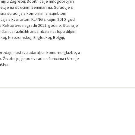
emiji u Zagrebu. Dobitnica je mnogobrojnih
eluje na stručnim seminarima. Surađuje s
pješna suradnja s komornim ansamblom
ričaja s kvartetom KL4NG s kojim 2010. god.
 Rektorovu nagradu 2011. godine. Stalna je
i članica različitih ansambala nastupa diljem
uskoj, Nizozemskoj, Engleskoj, Belgiji,
predaje nastavu udaraljki i komorne glazbe, a
 Životni joj je poziv rad s učenicima i širenje
uštva.