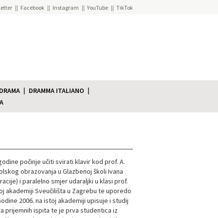
etter
Facebook
Instagram
YouTube
TikTok
 DRAMA
DRAMMA ITALIANO
A
odine počinje učiti svirati klavir kod prof. A.
olskog obrazovanja u Glazbenoj školi Ivana
je) i paralelno smjer udaraljki u klasi prof.
oj akademiji Sveučilišta u Zagrebu te uporedo
odine 2006. na istoj akademiji upisuje i studij
ra prijemnih ispita te je prva studentica iz