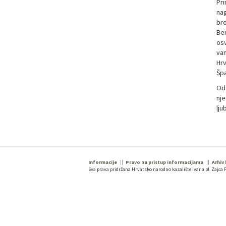
Pri
nag
bro
Ber
osv
van
Hrv
Špa
Od 
nje
lju
Informacije
Pravo na pristup informacijama
Arhiv
Sva prava pridržana Hrvatsko narodno kazalište Ivana pl. Zajca R