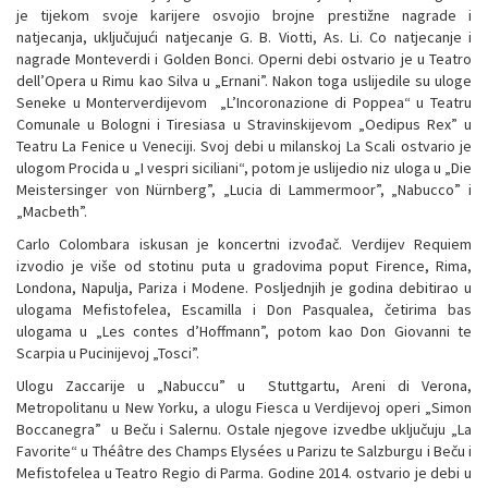
je tijekom svoje karijere osvojio brojne prestižne nagrade i
natjecanja, uključujući natjecanje G. B. Viotti, As. Li. Co natjecanje i
nagrade Monteverdi i Golden Bonci. Operni debi ostvario je u Teatro
dell’Opera u Rimu kao Silva u „Ernani”. Nakon toga uslijedile su uloge
Seneke u Monterverdijevom „L’Incoronazione di Poppea“ u Teatru
Comunale u Bologni i Tiresiasa u Stravinskijevom „Oedipus Rex” u
Teatru La Fenice u Veneciji. Svoj debi u milanskoj La Scali ostvario je
ulogom Procida u „I vespri siciliani“, potom je uslijedio niz uloga u „Die
Meistersinger von Nürnberg”, „Lucia di Lammermoor”, „Nabucco” i
„Macbeth”.
Carlo Colombara iskusan je koncertni izvođač. Verdijev Requiem
izvodio je više od stotinu puta u gradovima poput Firence, Rima,
Londona, Napulja, Pariza i Modene. Posljednjih je godina debitirao u
ulogama Mefistofelea, Escamilla i Don Pasqualea, četirima bas
ulogama u „Les contes d’Hoffmann”, potom kao Don Giovanni te
Scarpia u Pucinijevoj „Tosci”.
Ulogu Zaccarije u „Nabuccu” u Stuttgartu, Areni di Verona,
Metropolitanu u New Yorku, a ulogu Fiesca u Verdijevoj operi „Simon
Boccanegra” u Beču i Salernu. Ostale njegove izvedbe uključuju „La
Favorite“ u Théâtre des Champs Elysées u Parizu te Salzburgu i Beču i
Mefistofelea u Teatro Regio di Parma. Godine 2014. ostvario je debi u