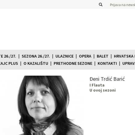
Prijava na newsl
 26./27.
SEZONA 26./27.
ULAZNICE
OPERA
BALET
HRVATSKA
ZAJC PLUS
O KAZALIŠTU
PRETHODNE SEZONE
KONTAKTI
UPRAV
Đeni Trdić Barić
I Flauta
U ovoj sezoni