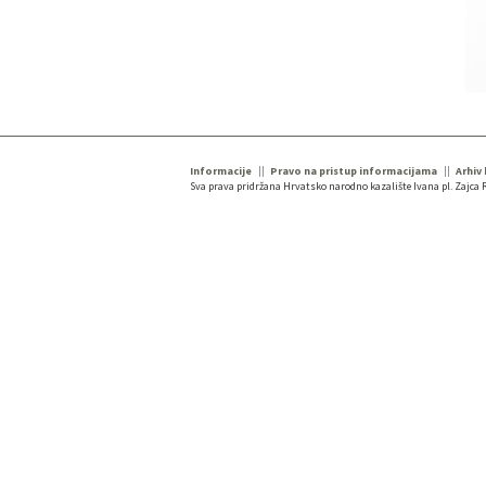
Informacije
Pravo na pristup informacijama
Arhiv
Sva prava pridržana Hrvatsko narodno kazalište Ivana pl. Zajca R