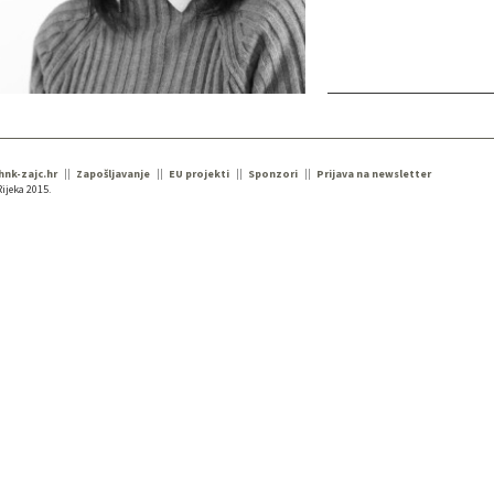
 hnk-zajc.hr
Zapošljavanje
EU projekti
Sponzori
Prijava na newsletter
ijeka 2015.