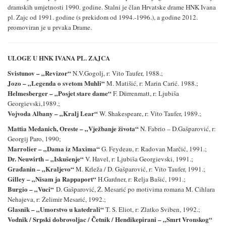
dramskih umjetnosti 1990. godine. Stalni je član Hrvatske drame HNK Ivana
pl. Zajc od 1991. godine (s prekidom od 1994.-1996.), a godine 2012.
promoviran je u prvaka Drame.
ULOGE U HNK IVANA PL. ZAJCA
Svistunov –
„
Revizor
“
N.V.Gogolj, r: Vito Taufer, 1988.;
Jozo –
„
Legenda o svetom Muhli
“
M. Matišić, r: Marin Carić. 1988.;
Helmesberger –
„
Posjet stare dame
“
F. Dürrenmatt, r:
Ljubiša
Georgievski,1989.;
Vojvoda Albany –
„
Kralj Lear
“
W. Shakespeare, r: Vito Taufer, 1989.;
Mattia Medanich, Oreste –
„
Vježbanje života
“
N. Fabrio – D.Gašparović, r:
Georgij Paro, 1990;
Marrolier –
„
Dama iz Maxima
“
G. Feydeau, r: Radovan Marčić, 1991.;
Dr. Neuwirth –
„
Iskušenje
“
V. Havel, r: Ljubiša Georgievski, 1991.;
Građanin –
„
Kraljevo
“
M. Krleža
/ D. Gašparović
, r: Vito Taufer, 1991.;
Gilley –
„
Nisam ja Rappaport
“
H.Gardner, r: Relja Bašić, 1991.;
Burgio –
„
Vuci
“
D. Gašparović, Ž. Mesarić po motivima romana M. Cihlara
Nehajeva, r: Želimir Mesarić, 1992.;
Glasnik –
„
Umorstvo u katedrali
“
T. S. Eliot, r: Zlatko Sviben, 1992.;
Vodnik / Srpski dobrovoljac / Četnik / Hendikepirani –
„
Smrt Vronskog
“