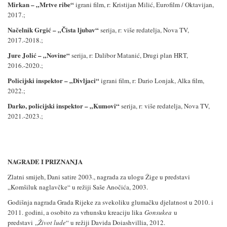
Mirkan – „
Mrtve ribe
“
igrani film, r: Kristijan Milić, Eurofilm / Oktavijan,
2017.;
Načelnik Grgić – „
Čista ljubav
“
serija, r: više redatelja, Nova TV,
2017.-2018.;
Jure Jolić – „
Novine
“
serija, r: Dalibor Matanić, Drugi plan HRT,
2016.-2020.;
Policijski inspektor – „Divljaci
“
igrani film, r: Dario Lonjak, Alka film,
2022.;
Darko, policijski inspektor – „Kumovi
“
serija, r: više redatelja, Nova TV,
2021.-2023.;
NAGRADE I PRIZNANJA
Zlatni smijeh, Dani satire 2003., nagrada za ulogu Žige u predstavi
„Komšiluk naglavčke“ u režiji Saše Anočića, 2003.
Godišnja nagrada Grada Rijeke
za svekoliku glumačku djelatnost u 2010. i
2011. godini, a osobito za vrhunsku kreaciju lika
Gonsukea
u
predstavi
„
Život lude
“ u režiji Davida Doiashvillia, 2012.