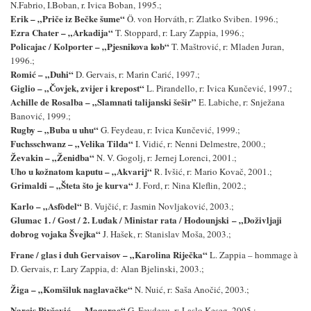
N.Fabrio, I.Boban, r. Ivica Boban, 1995.;
Erik –
„
Priče iz Bečke šume
“
Ö. von Horváth, r: Zlatko Sviben. 1996.;
Ezra Chater –
„
Arkadija
“
T. Stoppard, r: Lary Zappia, 1996.;
Policajac / Kolporter –
„
Pjesnikova kob
“
T. Maštrović, r: Mladen Juran,
1996.;
Romić –
„
Duhi
“
D. Gervais, r: Marin Carić, 1997.;
Giglio –
„
Čovjek, zvijer i krepost
“
L. Pirandello, r: Ivica Kunčević, 1997.;
Achille de Rosalba –
„
Slamnati talijanski šešir”
E. Labiche, r: Snježana
Banović, 1999.;
Rugby –
„
Buba u uhu
“
G. Feydeau, r: Ivica Kunčević, 1999.;
Fuchsschwanz –
„
Velika Tilda
“
I. Vidić, r: Nenni Delmestre, 2000.;
Ževakin
– „
Ženidba
“
N. V. Gogolj, r: Jernej Lorenci, 2001.;
Uho u kožnatom kaputu
– „
Akvarij
“
R. Ivšić, r: Mario Kovač, 2001.;
Grimaldi
– „
Šteta što je kurva
“
J. Ford, r: Nina Kleflin, 2002.;
Karlo –
„
Asfòdel
“
B. Vujčić, r: Jasmin Novljaković, 2003.;
Glumac 1. / Gost / 2. Luđak / Ministar rata / Hodounjski
–
„
Doživljaji
dobrog vojaka Švejka
“
J. Hašek, r: Stanislav Moša, 2003.;
Frane / glas i duh Gervaisov –
„
Karolina Riječka
“
L. Zappia – hommage à
D. Gervais, r: Lary Zappia, d: Alan Bjelinski, 2003.;
Žiga –
„
Komšiluk naglavačke
“
N. Nuić, r: Saša Anočić, 2003.;
Narcis Pivčević
– „
Magarac
“
G. Feydeau, r: Laslo Keseg, 2005.;