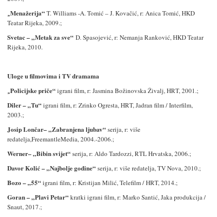
Menažerija
“
„
T. Williams -A. Tomić – J. Kovačić
, r: Anica Tomić, HKD
Teatar Rijeka, 2009.;
Svetac – „
Metak za sve
“
D. Spasojević
, r: Nemanja Ranković, HKD Teatar
Rijeka, 2010.
Uloge
u filmovima i TV dramama
Policijske priče
“
„
igrani film, r: Jasmina Božinovska Živalj, HRT, 2001.;
Diler – „
Tu
“
igrani film
, r: Zrinko Ogresta, HRT, Jadran film / Interfilm,
2003.;
Josip Lončar– „
Zabranjena ljubav
“
serija, r: više
redatelja,FreemantleMedia, 2004.-2006.;
Werner– „
Bibin svijet
“
serija, r: Aldo Tardozzi, RTL Hrvatska, 2006.;
Davor Kolić – „
Najbolje godine
“
serija, r: više redatelja, TV Nova, 2010.;
Bozo – „
55
“
igrani film, r: Kristijan Milić, Telefilm / HRT, 2014.;
Goran – „
Plavi Petar
“
kratki igrani film, r: Marko Santić, Jaka produkcija /
Snaut, 2017.;