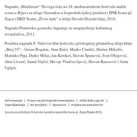
Nagrada „Mediteran“
Novoga lista na 18. međunarodnom festivalu malih
scena u Rijeci za uloge Gonsukea u koprodukcijskoj predstavi HNK Ivana pl.
Zajca i HKD Teatra
„
Život lude
“
u režiji Davida Doiashvilija, 2010.
Nagrada Primorsko-goranske županije za unaprjeđenje kulturnog
stvaralaštva, 2011.
Posebna nagrada 8. Vukovar film festivala cjelokupnoj glumačkoj ekipi filma
„
Broj 55″ – Goran Bogdan, Alan Katić, Marko Cindrić, Dražen Mikulić,
Marinko Prga, Darko Milas, Jan Kerekeš, Slaven Španović, Ivan Ožegović,
Alen Liverić, Samir Vujčić, Hrvoje Vladisavljević, Slaven Knezović i Asim
Ugljen.
Informacije
Pravo na pristup informacijama
Arhiv hnk-zajc.hr
Zapošljavanje
EU projekti
Sponzori
Prijava na newsletter
Sva prava pridržana Hrvatsko narodno kazalište Ivana pl. Zajca Rijeka 2015.