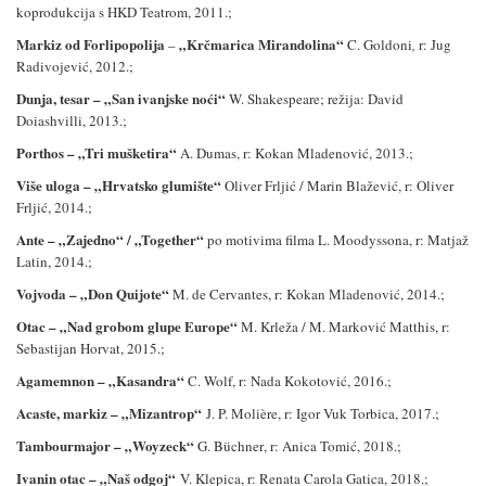
koprodukcija s HKD Teatrom, 2011.;
Markiz od Forlipopolija
„Krčmarica Mirandolina“
–
C. Goldoni
,
r: Jug
Radivojević, 2012.;
Dunja, tesar
– „San ivanjske noći“
W. Shakespeare; režija: David
Doiashvilli, 2013.;
Porthos – „Tri mušketira“
A. Dumas, r: Kokan Mladenović, 2013.;
Više uloga – „Hrvatsko glumište“
Oliver Frljić / Marin Blažević, r: Oliver
Frljić, 2014.;
Ante – „Zajedno“ / „Together“
po motivima filma L. Moodyssona, r: Matjaž
Latin, 2014.;
Vojvoda – „Don Quijote“
M. de Cervantes, r: Kokan Mladenović, 2014.;
Otac –
„
Nad grobom glupe Europe
“
M. Krleža / M. Marković Matthis
, r:
Sebastijan Horvat,
2015.;
Agamemnon – „Kasandra“
C. Wolf, r: Nada Kokotović, 2016.;
Acaste, markiz –
„
Mizantrop
“
J. P. Molière
,
r: Igor Vuk Torbica, 2017.;
Tambourmajor –
„
Woyzeck
“
G.
Büchner
, r: Anica Tomić, 2018.;
Ivanin otac –
„
Naš odgoj
“
V. Klepica, r: Renata Carola Gatica, 2018.;