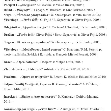
Pacijent I
– „
Ničiji sin
“
M. Matišić, r: Vinko Brešan, 2006.;
David
“
– „
Poligraf
R. Lapage, M. Brassard,
r: Dino Mustafić, 2007.;
Sluga
– „
Ukroćena goropadnica
“
W. Shakespeare,
r: Vito Taufer, 2008.;
Više uloga
„
“
–
Turbo folk
O. Frljić / B. Šeparović, r: Oliver Frljić
, 2008.;
Odvjetnik –
„
Ljepotica i zvijer
“
J. Cocteau/ J. Tondini, r: Vito Taufer, 2008.;
Dražen
– „
Turbo folk
“
Oliver Frljić / Borut Šeparović, r: Oliver Frljić, 2008.;
Sluga –
„
Ukro
ćena goropadnica
“
W. Shakespeare, r: Vito Taufer, 2008.;
Više uloga – „Med+Pepeo / Iznad ponora“
C. Hrabonn / F. M.
Pesenti po
motivima Eshila, Sofokla i Euripida,
r:
François-Michel
Pesenti, 2009.;
Braco – „Opća bolnica“
H. Bojčev, r: Matjaž Latin, 2009.;
Zbor staraca
–
„Lizistrata“
Aristofan;
r:
Robert Alföldi
, 2010.;
Peachum – „Opera za tri groša“
B. Brecht, K. Weill, r: Eduard Miler, 2010;
Saljoni, Vasilij Vasiljevič, kapetan II. klase
„Tri sestre“
–
A. P.Čehov, r:
Eduard Miler, 2011.;
Inspektor
– „Sjajno mjesto za nesreću“
D. Karakaš, r: Dalibor Matanić,
2011.;
Gonsuke, njegov sluga
–
„Život lude“
R. Akutagawa, r: David Doiashvilli,