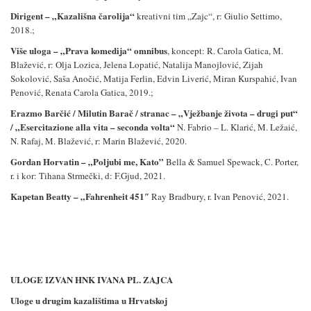
Dirigent –
„
Kazališna čarolija“
kreativni tim
„
Zajc“, r: Giulio Settimo,
2018.;
Više uloga –
„
Prava komedija“ omnibus
, koncept: R. Carola Gatica, M.
Blažević, r: Olja Lozica, Jelena Lopatić, Natalija Manojlović, Zijah
Sokolović, Saša Anočić, Matija Ferlin, Edvin Liverić, Miran Kurspahić, Ivan
Penović, Renata Carola Gatica, 2019.;
Erazmo Barčić / Milutin Barač / stranac –
„
Vježbanje života – drugi put
“
/ „Esercitazione alla vita – seconda volta“
N. Fabrio – L. Klarić, M. Ležaić,
N. Rafaj, M. Blažević, r: Marin Blažević, 2020.
Gordan Horvatin – „Poljubi me, Kato”
Bella & Samuel Spewack, C. Porter,
r. i kor: Tihana Strmečki, d: F.Gjud, 2021.
Kapetan Beatty – „Fahrenheit 451″
Ray Bradbury, r. Ivan Penović, 2021.
ULOGE IZVAN HNK IVANA PL. ZAJCA
Uloge u drugim kazalištima u Hrvatskoj