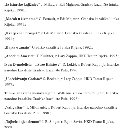
Iz Istarske knjižnice
“
„
J. Mikac,
r: Edi Majaron, Gradsko kazalište lutaka
Rijeka, 1990.;
Mačak u čizmama
“
„
C. Perrault, r: Edi Majaron, Gradsko kazalište lutaka
Rijeka, 1991.;
Kraljevna i prosjak
“
„
r: Edi Majaron, Gradsko kazalište lutaka Rijeka,
1991.;
Bajka o zmaju
“
„
Gradsko kazalište lutaka Rijeka, 1992.;
Anđeli u Americi
“
„
T. Kushner
, r: Lary Zappia, HKD Teatar Rijeka, 1995.;
Ivan Evanđelista – „
Suze Kristove
“
D. Lukić, r: Robert Raponja, Istarsko
narodno kazalište Gradsko kazalište Pula, 1996.;
U očekivanju Godota
“
„
S. Beckett
, r: Lary Zappia, HKD Teatar Rijeka,
1997.;
Tom – „
Staklena menažerija
“
T. Williams
, r:
Božidar Smiljanić
, Istarsko
narodno kazalište Gradsko kazalište Pula, 1998.;
Valigaštar
“
„
T. Milohanić
, r: Robert Raponja, Istarsko narodno kazalište
Gradsko kazalište Pula, 1998.;
Tajbele i njen demon
“
„
I. B. Singer
, r: Egon Savin, HKD Teatar Rijeka,
2009.;