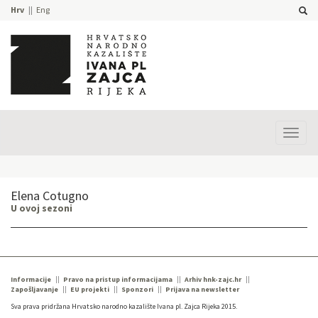
Hrv
Eng
Prika
izbor
Elena Cotugno
U ovoj sezoni
Informacije
Pravo na pristup informacijama
Arhiv hnk-zajc.hr
Zapošljavanje
EU projekti
Sponzori
Prijava na newsletter
Sva prava pridržana Hrvatsko narodno kazalište Ivana pl. Zajca Rijeka 2015.