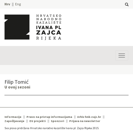
Hrv
Eng
Prika
izbor
Filip Tomić
U ovoj sezoni
Informacije
Pravo na pristup informacijama
Arhiv hnk-zajc.hr
Zapošljavanje
EU projekti
Sponzori
Prijava na newsletter
Sva prava pridržana Hrvatsko narodno kazalište Ivana pl. Zajca Rijeka 2015.