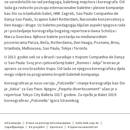
se usredotočiti na rad pedagoga, baletnog majstora i koreografa. Od
tada ga redovito pozivaju internacionalne baletne i plesne kompanije
kao što su Istanbulski balet, HNK Zagreb, Sao Paulo Companhia de
Dança Sao Paulo, Scapino balet Rotterdam, Nacionalni konzervatorij u
Den Haagu i druge. Uz baletnu pedagogiju ključan aspekt njegova rada
je i postavljanje koreografija bogatog repertoara Uwea Scholza i
Marca Goeckea. Njihove balete postavlja na međunarodnim
pozornicama Pariza, Beča, Rotterdama, Den Haaga, Poznana, Brna,
Istanbula, Mulhousea, Sao Paula, Tokija i Toronta.
U 2013. godini seli se u Brazil i surađuje s trupom Companhia de Dança
iz Sao Paula. Svoj prvi cjelovečernji balet „Romeo i Julija” kreirao je
upravo za ovu brazilsku trupu. Od tada se njegova koreografska djela
mogu vidjeti na programima brojnih baletnih kompanija.
Koreografirao je novu verziju „Pulcinelle“ i manje koreografije kao što
je „Valsa“ za Sao Pauo. Njegov „Paquita divertissement“ ušao je u
repertoar Tokyo City Balleta 2017. godine. Za riječki je Balet 2019.
koreografirao „Pulcinellu“ Igora Stravinkog.
Informacije
Pravo na pristup informacijama
Arhiv hnk-zajc.hr
Zapošljavanje
EU projekti
Sponzori
Prijava na newsletter