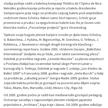
studija počinje raditi u baletnoj kompaniji Théâtra de l’Opéra de Nice.
Nekoliko godina kasnije prihvatio je mjesto u baletu dresdenske
Semperopere prije nego se pridružio Leipzig baletu pod umjetničkim
vodstvom Uwea Scholza. Nakon samo šest mjeseci, Scholz ga je
promovirao u prvaka i za njega kreirao balete kao što je čuveni solo
klavirske inačice „Posvećenje proljeća” Igora Stravinskog.
Tijekom svoje bogate plesne karijere izvodio je djela Uwea Scholza,
G. Balanchina, J. Kyliána, M. Bigonzettija, M. Goeckea, G. Tetleya, J.
Robbinsa, J. Neumeiera i mnogih drugih koreografa klasičnog i
suvremenog repertoara. Godine 2001. strukovni časopis „Ballettanz
International” dodijelio mu je titulu „novi talent suvremenog plesa”.
Dobitnik je prestižne nagrade „Leonide Massine” za plesnu umjetnost
u Positanu (Italija) kao izvanredan tumač uloge Pierrot Lunair u
koreografiji G. Tetleyja. Dobitnik je nagrade 5. izdanja „Les étoiles du
Ballet 2000” u Francuskoj 2008. godine i nagrade „Anita Bucchi” u Italiji
za produkciju „Labuđeg jezera” Giorgia Madie 2009. godine. Status
zvijezde baleta potvrdio je gostujući na pozornicama diljem svijeta:
Tokio, Miami, Rim, Marseille, Łódź, Mexico City, Riga itd.
Od 2005. godine počeo je raditi kao međunarodni gostujući pedagog.
Ostvaruje suradnju s najpoznatijim plesnim studijom japanske
prijestolnice „Architanz”, koja traje i danas. Od 2009. godine odlučuje