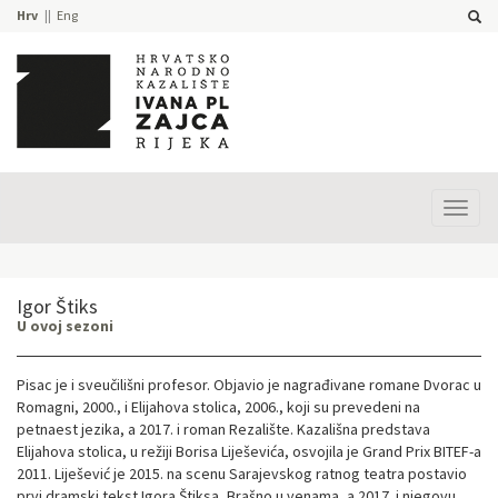
Hrv
Eng
Prika
izbor
Igor Štiks
U ovoj sezoni
Pisac je i sveučilišni profesor. Objavio je nagrađivane romane Dvorac u
Romagni, 2000., i Elijahova stolica, 2006., koji su prevedeni na
petnaest jezika, a 2017. i roman Rezalište. Kazališna predstava
Elijahova stolica, u režiji Borisa Liješevića, osvojila je Grand Prix BITEF-a
2011. Liješević je 2015. na scenu Sarajevskog ratnog teatra postavio
prvi dramski tekst Igora Štiksa, Brašno u venama, a 2017. i njegovu