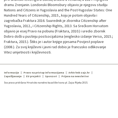
dramu Zrenjanin. Londonski Bloomsbury objavio je njegovu studiju
Nations and Citizens in Yugoslavia and the Post-Yugoslav States: One
Hundred Years of Citizenship, 2015., koju je potom objavila i
zagrebačka Fraktura 2016. Suurednik je zbornika Citizenship after
Yugoslavia, 2012., i Citizenship Rights, 2013. Sa Srećkom Horvatom
objavio je esej Pravo na pobunu (Fraktura, 2010.) i uredio zbornik
Dobro došli u pustinju postsocijalizma (englesko izdanje Verso, 2015.;
Fraktura, 2015.). Štiks je i autor knjige pjesama Povijest poplave
(2008.). Za svoj književni i javni rad dobio je francusko odlikovanje
Vitez umjetnosti i književnosti.
Informacije
Pravo na pristup informacijama
Arhiv hnk-zajc.hr
Zapošljavanje
EU projekti
Sponzori
Prijava na newsletter
Sva prava pridržana Hrvatsko narodno kazalište Ivana pl. Zajca Rijeka 2015.