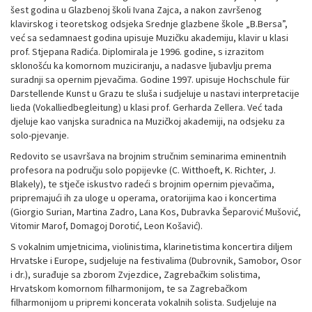
šest godina u Glazbenoj školi Ivana Zajca, a nakon završenog
klavirskog i teoretskog odsjeka Srednje glazbene škole „B.Bersa”,
već sa sedamnaest godina upisuje Muzičku akademiju, klavir u klasi
prof. Stjepana Radića. Diplomirala je 1996. godine, s izrazitom
sklonošću ka komornom muziciranju, a nadasve ljubavlju prema
suradnji sa opernim pjevačima. Godine 1997. upisuje Hochschule für
Darstellende Kunst u Grazu te sluša i sudjeluje u nastavi interpretacije
lieda (Vokalliedbegleitung) u klasi prof. Gerharda Zellera. Već tada
djeluje kao vanjska suradnica na Muzičkoj akademiji, na odsjeku za
solo-pjevanje.
Redovito se usavršava na brojnim stručnim seminarima eminentnih
profesora na području solo popijevke (C. Witthoeft, K. Richter, J.
Blakely), te stječe iskustvo radeći s brojnim opernim pjevačima,
pripremajući ih za uloge u operama, oratorijima kao i koncertima
(Giorgio Surian, Martina Zadro, Lana Kos, Dubravka Šeparović Mušović,
Vitomir Marof, Domagoj Dorotić, Leon Košavić).
S vokalnim umjetnicima, violinistima, klarinetistima koncertira diljem
Hrvatske i Europe, sudjeluje na festivalima (Dubrovnik, Samobor, Osor
i dr.), surađuje sa zborom Zvjezdice, Zagrebačkim solistima,
Hrvatskom komornom filharmonijom, te sa Zagrebačkom
filharmonijom u pripremi koncerata vokalnih solista. Sudjeluje na