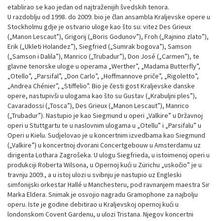
etablirao se kao jedan od najtraženijih švedskih tenora.
U razdoblju od 1998. do 2009. bio je član ansambla Kraljevske opere u
Stockholmu gdje je ostvario uloge kao što su: vitez Des Grieux
(„Manon Lescaut”), Grigorij („Boris Godunov”), Froh („Rajnino zlato”),
Erik („Ukleti Holandez”), Siegfried („Sumrak bogova”), Samson
(„Samson i Dalila”), Manrico („Trubadur”), Don José („Carmen”), te
glavne tenorske uloge u operama „Werther”, „Madama Butterfly”,
„Otello”, „Parsifal”, „Don Carlo”, „Hoffmannove priče”, „Rigoletto”,
„Andrea Chénier”, „Stiffelio”. Bio je česti gost Kraljevske danske
opere, nastupivši u ulogama kao što su Gustav („Krabuljni ples”),
Cavaradossi („Tosca”), Des Grieux („Manon Lescaut”), Manrico
(„Trubadur”). Nastupio je kao Siegmund u operi „Valkire” u Državnoj
operi u Stuttgartu te u naslovnim ulogama u „Otellu” i „Parsifalu” u
Operi u Kielu. Sudjelovao je u koncertnim izvedbama kao Siegmund
(„Valkire”) u koncertnoj dvorani Concertgebouw u Amsterdamu uz
dirigenta Lothara Zagrošeka. U ulogu Siegfrieda, u istoimenoj operi u
produkciji Roberta Wilsona, u Opernoj kući u Zürichu „uskočio” je u
travnju 2009., a u istoj ulozi u svibnju je nastupio uz Engleski
simfonijski orkestar Hallé u Manchesteru, pod ravnanjem maestra Sir
Marka Eldera. Snimak je osvojio nagradu Gramophone za najbolju
operu. Iste je godine debitirao u Kraljevskoj opernoj kući u
londonskom Covent Gardenu, u ulozi Tristana. Njegov koncertni