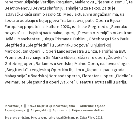
repertoar uključuje Verdijev Requiem, Mahlerovu „Pjesmu o zemlji”, te
Beethovenovu Devetu simfoniju, snimljenu za Naxos. Za tu je
izdavačku kuću snimio i solo CD. Među aktualnim angažmanima, uz
šestu produkciju u kojoj pjeva Tristana, ovaj put u Operi u Rijeci -
Europskoj prijestolnici kulture 2020., ističu se Siegfried u „Sumraku
bogova” u Latvijskoj nacionalnoj operi, „Pjesma o zemlji” s orkestrom
Hallé u Manchesteru, uloga Tristana u Dublinu, Göteborgu i Sao Paulu,
Siegfried u „Siegfriedu” i u „Sumraku bogova” u njujorškoj
Metropolitan Operi i u Operi Landestheatra u Linzu, Parsifal na BBC
Proms pod ravnanjem Sir Marka Eldera, Eléazar u operi „Židovka” u
Göteborg operi, Radames u švedskoj Malmö Operi, naslovna uloga u
„Siegfriedu” u engleskoj Operi North, Jim u „Usponu i padu grada
Mahagonija” u švedskoj Norrlandsoperan, Florestan u operi „Fidelio” u
Weimaru te Siegmund u operi „Valkire” u Teatru Petruzzelli u Bariju.
Informacije
Pravo na pristup informacijama
Arhiv hnk-zajc.hr
Zapošljavanje
EU projekti
Sponzori
Prijava na newsletter
Sva prava pridržana Hrvatsko narodno kazalište Ivana pl. Zajca Rijeka 2015.