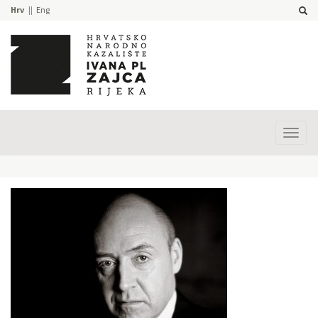
Hrv
Eng
Prika
izbor