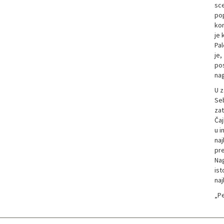
sce
po
kor
je 
Pal
je,
pos
nag
U z
Seb
zat
Čaj
u i
naj
pre
Nag
ist
naj
„Pe