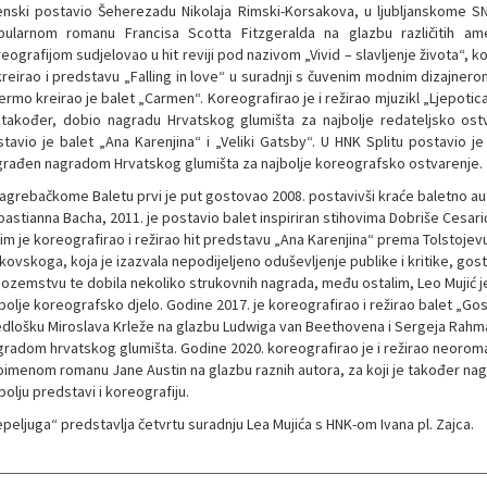
nski postavio Šeherezadu Nikolaja Rimski-Korsakova, u ljubljanskome SN
pularnom romanu Francisa Scotta Fitzgeralda na glazbu različitih ame
eografijom sudjelovao u hit reviji pod nazivom „Vivid – slavljenje života“, k
kreirao i predstavu „Falling in love“ u suradnji s čuvenim modnim dizajner
ermo kreirao je balet „Carmen“. Koreografirao je i režirao mjuzikl „Ljepotic
 također, dobio nagradu Hrvatskog glumišta za najbolje redateljsko ostva
tavio je balet „Ana Karenjina“ i „Veliki Gatsby“. U HNK Splitu postavio je
rađen nagradom Hrvatskog glumišta za najbolje koreografsko ostvarenje.
agrebačkome Baletu prvi je put gostovao 2008. postavivši kraće baletno aut
astianna Bacha, 2011. je postavio balet inspiriran stihovima Dobriše Cesari
im je koreografirao i režirao hit predstavu „Ana Karenjina“ prema Tolstojev
kovskoga, koja je izazvala nepodijeljeno oduševljenje publike i kritike, go
nozemstvu te dobila nekoliko strukovnih nagrada, među ostalim, Leo Mujić 
bolje koreografsko djelo. Godine 2017. je koreografirao i režirao balet 
dlošku Miroslava Krleže na glazbu Ludwiga van Beethovena i Sergeja Rahma
radom hrvatskog glumišta. Godine 2020. koreografirao je i režirao neorom
oimenom romanu Jane Austin na glazbu raznih autora, za koji je također n
bolju predstavi i koreografiju.
peljuga“ predstavlja četvrtu suradnju Lea Mujića s HNK-om Ivana pl. Zajca.