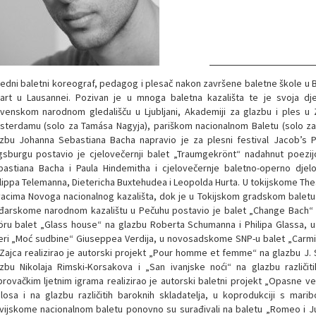
edni baletni koreograf, pedagog i plesač nakon završene baletne škole u 
jart u Lausannei. Pozivan je u mnoga baletna kazališta te je svoja dj
venskom narodnom gledališču u Ljubljani, Akademiji za glazbu i ples 
terdamu (solo za Tamása Nagyja), pariškom nacionalnom Baletu (solo za 
zbu Johanna Sebastiana Bacha napravio je za plesni festival Jacob’s 
sburgu postavio je cjelovečernji balet „Traumgekrönt“ nadahnut poezi
bastiana Bacha i Paula Hindemitha i cjelovečernje baletno-operno dje
lippa Telemanna, Dietericha Buxtehudea i Leopolda Hurta. U tokijskome Thea
acima Novoga nacionalnog kazališta, dok je u Tokijskom gradskom baletu p
đarskome narodnom kazalištu u Pečuhu postavio je balet „Change Bach“ 
öru balet „Glass house“ na glazbu Roberta Schumanna i Philipa Glassa,
ri „Moć sudbine“ Giuseppea Verdija, u novosadskome SNP-u balet „Carmin
 Zajca realizirao je autorski projekt „Pour homme et femme“ na glazbu J. 
zbu Nikolaja Rimski-Korsakova i „San ivanjske noći“ na glazbu različit
rovačkim ljetnim igrama realizirao je autorski baletni projekt „Opasne 
losa i na glazbu različitih baroknih skladatelja, u koprodukciji s mar
vijskome nacionalnom baletu ponovno su surađivali na baletu „Romeo i Jul