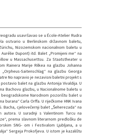
Beogradu usavršavao se u École-Atelier Rudra
ela ostvario u Berlinskom državnom baletu,
u Zürichu, Nizozemskom nacionalnom baletu u
Aurélie Dupont) itd. Balet „Promijeni me“ na
Pillow u Massachusettsu. Za Staatstheater u
jom Rainera Marije Rilkea na glazbu Johanna
lo „Orpheus-Saitenschlag“ na glazbu Georga
tre No napravio je nezavisni baletni projekt s
ostavio balet na glazbu Antonija Vivaldija. U
na Bachovu glazbu, u Nacionalnome baletu u
 u beogradskome Narodnom pozorištu balet u
a burana“ Carla Orffa. U riječkome HNK Ivana
S. Bacha, cjelovečernji balet „Šeherezada“ na
ih autora. U suradnji s Valentinom Turcu na
veze“, prema slavnom literarnom predlošku de
iborskim SNG- om i Festivalom Ljubljana, a u
ija“ Sergeja Prokofjeva. U istom je kazalištu