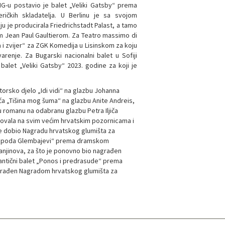
G-u postavio je balet „Veliki Gatsby“ prema
ričkih skladatelja. U Berlinu je sa svojom
oju je producirala Friedrichstadt Palast, a tamo
om Jean Paul Gaultierom. Za Teatro massimo di
a i zvijer“ za ZGK Komedija u Lisinskom za koju
renje. Za Bugarski nacionalni balet u Sofiji
 balet „Veliki Gatsby“ 2023. godine za koji je
orsko djelo „Idi vidi“ na glazbu Johanna
ća „Tišina mog šuma“ na glazbu Anite Andreis,
u romanu na odabranu glazbu Petra Iljiča
stovala na svim većim hrvatskim pozornicama i
je dobio Nagradu hrvatskog glumišta za
„Gospoda Glembajevi“ prema dramskom
njinova, za što je ponovno bio nagrađen
antični balet „Ponos i predrasude“ prema
agrađen Nagradom hrvatskog glumišta za