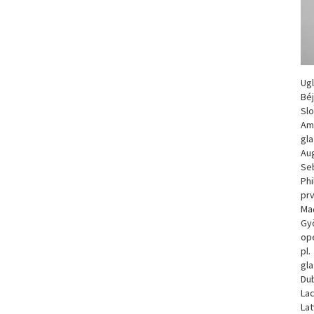
Ugl
Bé
Slo
Ams
gla
Aug
Se
Phi
prv
Ma
Gy
ope
pl.
gla
Dub
Lac
Lat