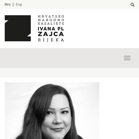
Hrv
Eng
Prika
izbor