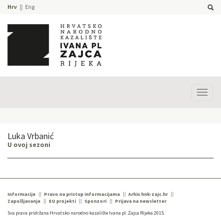
Hrv
Eng
Prika
izbor
Luka Vrbanić
U ovoj sezoni
Informacije
Pravo na pristup informacijama
Arhiv hnk-zajc.hr
Zapošljavanje
EU projekti
Sponzori
Prijava na newsletter
Sva prava pridržana Hrvatsko narodno kazalište Ivana pl. Zajca Rijeka 2015.