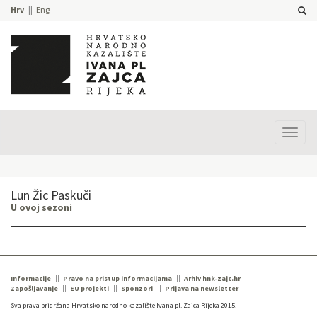
Hrv
Eng
Prika
izbor
Lun Žic Paskuči
U ovoj sezoni
Informacije
Pravo na pristup informacijama
Arhiv hnk-zajc.hr
Zapošljavanje
EU projekti
Sponzori
Prijava na newsletter
Sva prava pridržana Hrvatsko narodno kazalište Ivana pl. Zajca Rijeka 2015.