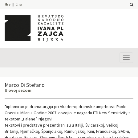
Hrv
Eng
Prika
izbor
Marco Di Stefano
U ovoj sezoni
Diplomirao je dramaturgiju pri Akademiji dramske umjetnosti Paolo
Grassi u Milanu. Godine 2007. osvojio je nagradu ETI New Sensitivity s
tekstom „Falene”. Njegovi
tekstovi i predstave prezentirani su u Italiji, Švicarskoj, Velikoj
Britaniji, Njemačkoj, Španjolskoj, Rumunjskoj, Kini, Francuskoj, SAD-u,
Hrvatskoj, Finskoj, Sloveniji i Švedskoj, u suradnji s važnim kazališnim