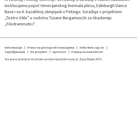
institucijama poput Venecijanskog biennala plesa, Edinburgh Dance
Base i na 6. kazališnoj olimpijadi u Pekingu. Surađuje s projektom
„Teatro Utile” u vodstvu Tiziane Bergamaschi za Akademiju
„Filodrammatici”.
Informacije
Pravo na pristup informacijama
Arhiv hnk-zajc.hr
Zapošljavanje
EU projekti
Sponzori
Prijava na newsletter
Sva prava pridržana Hrvatsko narodno kazalište Ivana pl. Zajca Rijeka 2015.