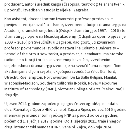
producent, autor i urednik knjiga i časopisa, teatrolog te znanstvenik
u području izvedbenih studija iz Rijeke i Zagreba.
Kao asistent, docent i potom izvanredni profesor predavao je
povijest i teoriju kazališta i drame, izvedbene studije i dramaturgiju na
Akademiji dramskih umjetnosti (Odsjek dramaturgije: 1997. – 2016.) te
dramaturgiju opere na Muzičkoj akademiji (Odsjek za operno pjevanje:
2009. – 2016.) pri Sveučilištu u Zagrebu. Kao gostujući izvanredni
profesor povremeno je izvodio nastavu i na Columbia University –
School of the Arts u New Yorku, a predavanja, seminare i majstorske
radionice o teoriji i praksi suvremenog kazališta, izvedbenim
umjetnostima i dramaturgiji izvodio je na sveučilištima i umjetničkim
akademijama diljem svijeta, uključujući sveučilišta Yale, Stanford,
Utrecht, Roehampton, Northwestern, De La Salle (Filipini, Manila),
Wisconsin-Madison, Southern California (Roski), Royal Melbourne
Institute of Technology (RMIT), Victorian College of Arts (Melbourne) i
drugdje.
U jesen 2014. godine započeo je njegov četverogodišnji mandat u
ulozi Ravnatelja Opere HNK Ivana pl. Zajca u Rijeci, no već 2016. godine
imenovan je intendantom riječkog HNK za period od četiri godine,
počem od 1. siječnja 2017. godine. Od 1. siječnja 2021. traje i njegov
drugi intendantski mandat u HNK Ivana pl. Zajca, do kraja 2024.