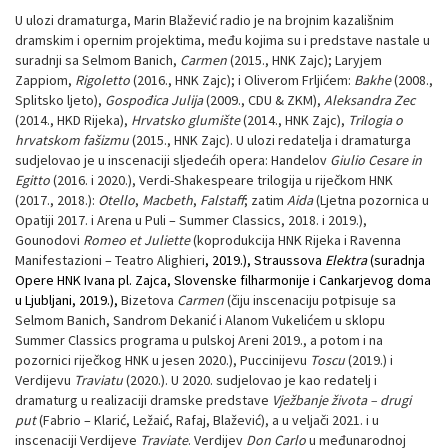
U ulozi dramaturga, Marin Blažević radio je na brojnim kazališnim
dramskim i opernim projektima, među kojima su i predstave nastale u
suradnji sa Selmom Banich,
Carmen
(2015., HNK Zajc); Laryjem
Zappiom,
Rigoletto
(2016., HNK Zajc); i Oliverom Frljićem:
Bakhe
(2008.,
Splitsko ljeto),
Gospođica Julija
(2009., CDU & ZKM),
Aleksandra Zec
(2014., HKD Rijeka),
Hrvatsko glumište
(2014., HNK Zajc),
Trilogia o
hrvatskom fašizmu
(2015., HNK Zajc). U ulozi redatelja i dramaturga
sudjelovao je u inscenaciji sljedećih opera: Handelov
Giulio Cesare in
Egitto
(2016. i 2020.), Verdi-Shakespeare trilogija u riječkom HNK
(2017., 2018.):
Otello
,
Macbeth
,
Falstaff
; zatim
Aida
(Ljetna pozornica u
Opatiji 2017. i Arena u Puli – Summer Classics, 2018. i 2019.),
Gounodovi
Romeo et Juliette
(koprodukcija HNK Rijeka i Ravenna
Manifestazioni – Teatro Alighieri
, 2019.), Straussova
Elektra
(suradnja
Opere HNK Ivana pl. Zajca, Slovenske filharmonije i Cankarjevog doma
u Ljubljani, 2019.),
Bizetova
Carmen
(čiju inscenaciju potpisuje sa
Selmom Banich, Sandrom Dekanić i Alanom Vukelićem u sklopu
Summer Classics programa u pulskoj Areni 2019., a potom i na
pozornici riječkog HNK u jesen 2020.), Puccinijevu
Toscu
(2019.) i
Verdijevu
Traviatu
(2020.). U 2020. sudjelovao je kao redatelj i
dramaturg u realizaciji dramske predstave
Vježbanje života – drugi
put
(Fabrio – Klarić, Ležaić, Rafaj, Blažević), a u veljači 2021. i u
inscenaciji Verdijeve
Traviate
. Verdijev
Don Carlo
u međunarodnoj