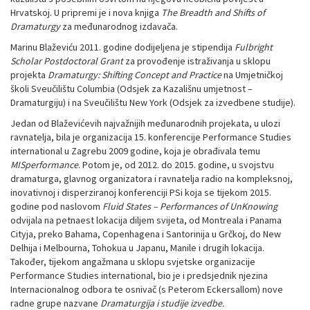
Hrvatskoj. U pripremi je i nova knjiga
The Breadth and Shifts of
Dramaturgy
za međunarodnog izdavača.
Marinu Blaževiću 2011. godine dodijeljena je stipendija
Fulbright
Scholar Postdoctoral Grant
za provođenje istraživanja u sklopu
projekta
Dramaturgy: Shifting Concept and Practice
na Umjetničkoj
školi Sveučilištu Columbia (Odsjek za Kazališnu umjetnost –
Dramaturgiju) i na Sveučilištu New York (Odsjek za izvedbene studije).
Jedan od Blaževićevih najvažnijih međunarodnih projekata, u ulozi
ravnatelja, bila je organizacija 15. konferencije Performance Studies
international u Zagrebu 2009 godine, koja je obrađivala temu
MISperformance
. Potom je, od 2012. do 2015. godine, u svojstvu
dramaturga, glavnog organizatora i ravnatelja radio na kompleksnoj,
inovativnoj i disperziranoj konferenciji PSi koja se tijekom 2015.
godine pod naslovom
Fluid States – Performances of UnKnowing
odvijala na petnaest lokacija diljem svijeta, od Montreala i Panama
Cityja, preko Bahama, Copenhagena i Santorinija u Grčkoj, do New
Delhija i Melbourna, Tohokua u Japanu, Manile i drugih lokacija.
Također, tijekom angažmana u sklopu svjetske organizacije
Performance Studies international, bio je i predsjednik njezina
Internacionalnog odbora te osnivač (s Peterom Eckersallom) nove
radne grupe nazvane
Dramaturgija i studije izvedbe.