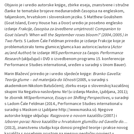
Objavio je i uredio autorske knjige, zbirke eseja, znanstvene i stručne
članke te tematske brojeve međunarodnih časopisa na engleskom,
talijanskom, hrvatskom i slovenskom jeziku. S Matthew Goulishem
(Goat Island, Every House has a Door) uredio je posebno englesko
izdanje
Frakcije, časopisa za izvedbene umjetnosti: Companion to
Goat Island’s ‘When will the September roses bloom?’ (2004./2005.) in
Two Parts
. S Ladom Čale Feldman priredio je izdanje Frakcije koje je
problematiziralo temu glumice/glumca kao autorice/autora (
Actor
as/and Author
) te izdanje
MIS-performance
za čaopis
Performance
Research
(uključujući i DVD o izvedbenom programu 15. konferencije
Performance Studies international, uređen u suradnji s Unom Bauer).
Marin Blažević priredio je i uredio sljedeće knjige:
Branko Gavella:
Teorija glume – od materijala do ličnosti
(2005, u suradnji s
akademikom Nikolom Batušićem); zbirku eseja o slovenskoj kazališnoj
skupini Via Negativa naslovljenu
Ne!
(u izdanju Maske, Ljubljana, 2011);
te zbornik
MISperformance, Essays on Shifting Perspectives
, u suradnji
s Ladom Čale Feldman (2014., Performance Studies international u
suradnji s Maskom iz Ljubljane http://www.maska.si). Njegove
autorske knjige uključuju:
Razgovore o novom kazalištu
(2007.) i
Izboren poraz: Novo kazalište u hrvatskom glumištu od Gavelle do…
(2012), znanstvenu studiju koja donosi pregled teorije i prakse novog
kazališta s posebnim osvrtom na njegovu neobičnu povijest u