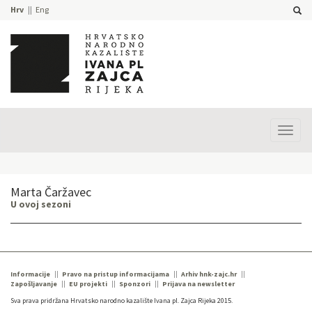
Hrv
Eng
Prika
izbor
Marta Čaržavec
U ovoj sezoni
Informacije
Pravo na pristup informacijama
Arhiv hnk-zajc.hr
Zapošljavanje
EU projekti
Sponzori
Prijava na newsletter
Sva prava pridržana Hrvatsko narodno kazalište Ivana pl. Zajca Rijeka 2015.