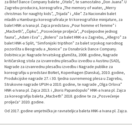
za Bitef Dance Company balete „Otelo”, te samostalno „Don Juana”. U
Zagrebu producira, koreografira „The memory of water, „Merry
christmas for naughty kids”, „Trijada” i „Alie”. Za Nacionalni balet
mladih u Hamburgu koreografirala je tri koreografske minijature, za
balet HNK-a Ivana pl. Zajca predstavu „Pour homme et femme” i
„Macbeth”, „Čipku”, „Posvećenje proljeća”, „Posljepodne jednog
fauna”, „Adam i Eva” ; „Bolero” za balet HNK-a u Zagrebu, „Allegro” za
balet HNK-a Split, “Simfonijski triptihon” za balet srpskog narodnog
pozorišta u Beogradu a „Nonice” za Osnabrück Dance Company.
Dobitnica je: Nagrade hrvatskog glumišta, 2008. godine, Nagrade
kritičarskog stola za izvanrednu plesačku izvedbu u Austinu (SAD),
Nagrade za izvanrednu plesačku izvedbu i Nagrade publike za
koreografiju u predstavi BoNet, Kopenhagen (Danska), 2010. godine,
Produkcijske nagrade 27. i 30. tjedna suvremenog plesa u Zagrebu,
Strukovne nagrade UPUH-a 2010. godine, te nagrade „Olga Orlova”
HNK-a Ivana pl. Zajca 2013. i „Boris Papandopulo” HNK-a Ivana pl. Zajca
za koreografiju baleta „Macbeth” 2018. godine te za „Posvećenje
proljeća“ 2020. godine.
Od 2017. godine umjetnička je ravnateljica baleta HNK-a Ivana pl. Zajca.