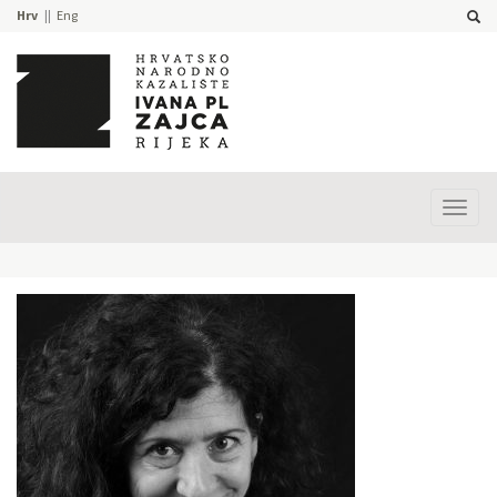
Hrv
Eng
Prika
izbor