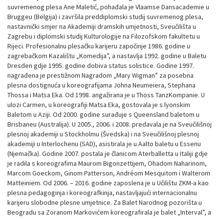
suvremenog plesa Ane Maletić, pohađala je Vlaamse Dansacademie u
Bruggeu (Belgija) i završila preddiplomski studij suvremenog plesa,
nastavnički smjer na Akademiji dramskih umjetnosti, Sveučilišta u
Zagrebu i diplomski studij Kulturologije na Filozofskom fakultetu u
Rijeci. Profesionalnu plesačku karijeru započinje 1986. godine u
zagrebačkom Kazalištu „Komedija”, a nastavlja 1992. godine u Baletu
Dresden gdje 1995. godine dobiva status solistice. Godine 1997.
nagrađena je prestižnom Nagradom „Mary Wigman” za posebna
plesna dostignuća u koreografijama Johna Neumeiera, Stephana
Thossa i Matsa Eka. Od 1998. angažirana je u Thoss TanzKompanie. U
ulozi Carmen, u koreografiji Matsa Eka, gostovala je s lyonskim
Baletom u Aziji. Od 2000. godine surađuje s Queensland baletom u
Brisbaneu (Australija). U 2005., 2006. i 2008. predavala je na Sveučilišnoj
plesnoj akademiji u Stockholmu (Švedska) i na Sveučilišnoj plesnoj
akademiji u Interlochenu (SAD), asistirala je u Aalto baletu u Essenu
(Njemačka). Godine 2007. postala je članicom Aterballetta u Italiji gdje
je radila s koreografima Maurom Bigonzettijem, Ohadom Naharinom,
Marcom Goeckom, Ginom Patterson, Andréom Mesquitom i Walterom
Matteiniem. Od 2006. – 2016. godine zaposlena je u Učilištu ZKM-a kao
plesna pedagoginja i koreografkinja, nastavljajući internacionalnu
karijeru slobodne plesne umjetnice. Za Balet Narodnog pozorišta u
Beogradu sa Zoranom Markovićem koreografirala je balet „Interval”, a