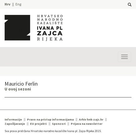
Hrv
Eng
Prika
izbor
Mauricio Ferlin
U ovoj sezoni
Informacije
Pravo na pristup informacijama
Arhiv hnk-zajc.hr
Zapošljavanje
EU projekti
Sponzori
Prijava na newsletter
Sva prava pridržana Hrvatsko narodno kazalište Ivana pl. Zajca Rijeka 2015.