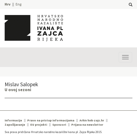
Hrv
Eng
Prika
izbor
Mislav Salopek
U ovoj sezoni
Informacije
Pravo na pristup informacijama
Arhiv hnk-zajc.hr
Zapošljavanje
EU projekti
Sponzori
Prijava na newsletter
Sva prava pridržana Hrvatsko narodno kazalište Ivana pl. Zajca Rijeka 2015.