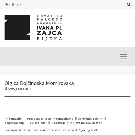
Hrv
Eng
Prika
izbor
Olgica Dojčinoska Momirovska
U ovoj sezoni
Informacije
Pravo na pristup informacijama
Arhiv hnk-zajc.hr
Zapošljavanje
EU projekti
Sponzori
Prijava na newsletter
Sva prava pridržana Hrvatsko narodno kazalište Ivana pl. Zajca Rijeka 2015.